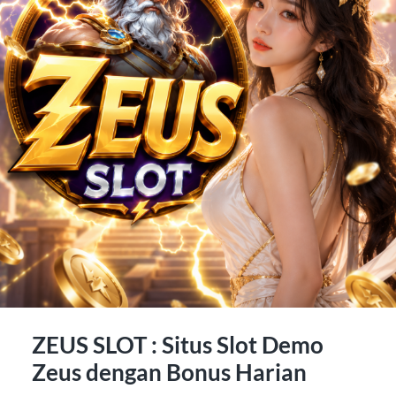
ZEUS SLOT : Situs Slot Demo
Zeus dengan Bonus Harian