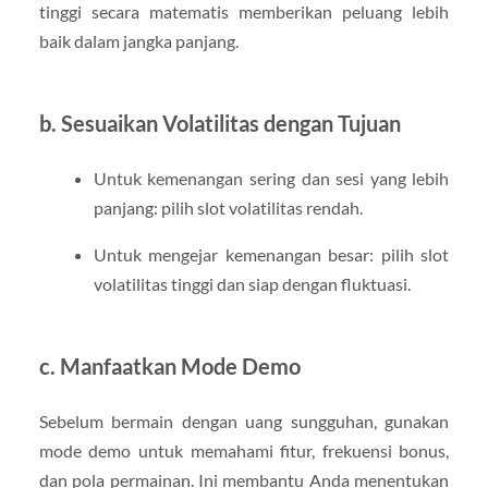
tinggi secara matematis memberikan peluang lebih
baik dalam jangka panjang.
b. Sesuaikan Volatilitas dengan Tujuan
Untuk kemenangan sering dan sesi yang lebih
panjang: pilih slot volatilitas rendah.
Untuk mengejar kemenangan besar: pilih slot
volatilitas tinggi dan siap dengan fluktuasi.
c. Manfaatkan Mode Demo
Sebelum bermain dengan uang sungguhan, gunakan
mode demo untuk memahami fitur, frekuensi bonus,
dan pola permainan. Ini membantu Anda menentukan