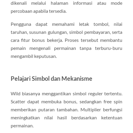
dikenali melalui halaman informasi atau mode
percobaan apabila tersedia.
Pengguna dapat memahami letak tombol, nilai
taruhan, susunan gulungan, simbol pembayaran, serta
cara fitur bonus bekerja. Proses tersebut membantu
pemain mengenali permainan tanpa terburu-buru
mengambil keputusan.
Pelajari Simbol dan Mekanisme
Wild biasanya menggantikan simbol reguler tertentu.
Scatter dapat membuka bonus, sedangkan free spin
memberikan putaran tambahan. Multiplier berfungsi
meningkatkan nilai hasil berdasarkan ketentuan
permainan.