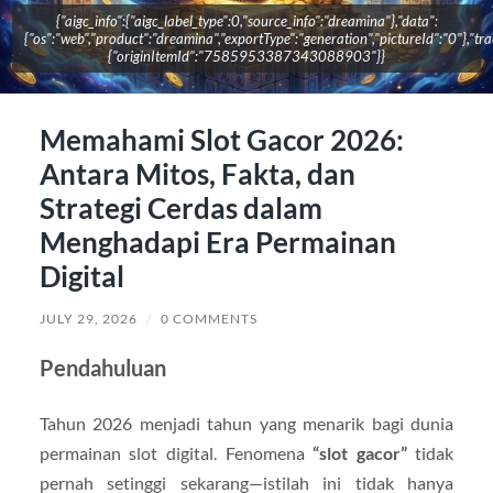
{"aigc_info":{"aigc_label_type":0,"source_info":"dreamina"},"data":
{"os":"web","product":"dreamina","exportType":"generation","pictureId":"0"},"tra
{"originItemId":"7585953387343088903"}}
Memahami Slot Gacor 2026:
Antara Mitos, Fakta, dan
Strategi Cerdas dalam
Menghadapi Era Permainan
Digital
JULY 29, 2026
/
0 COMMENTS
Pendahuluan
Tahun 2026 menjadi tahun yang menarik bagi dunia
permainan slot digital. Fenomena
“slot gacor”
tidak
pernah setinggi sekarang—istilah ini tidak hanya