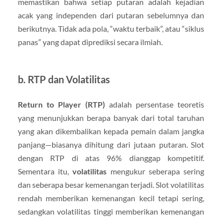
memastikan bahwa setiap putaran adalah kejadian
acak yang independen dari putaran sebelumnya dan
berikutnya. Tidak ada pola, “waktu terbaik”, atau “siklus
panas” yang dapat diprediksi secara ilmiah.
b. RTP dan Volatilitas
Return to Player (RTP)
adalah persentase teoretis
yang menunjukkan berapa banyak dari total taruhan
yang akan dikembalikan kepada pemain dalam jangka
panjang—biasanya dihitung dari jutaan putaran. Slot
dengan RTP di atas 96% dianggap kompetitif.
Sementara itu,
volatilitas
mengukur seberapa sering
dan seberapa besar kemenangan terjadi. Slot volatilitas
rendah memberikan kemenangan kecil tetapi sering,
sedangkan volatilitas tinggi memberikan kemenangan