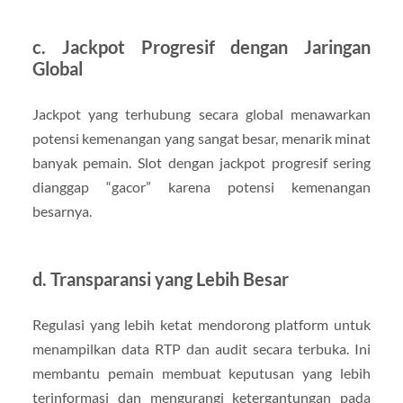
c. Jackpot Progresif dengan Jaringan
Global
Jackpot yang terhubung secara global menawarkan
potensi kemenangan yang sangat besar, menarik minat
banyak pemain. Slot dengan jackpot progresif sering
dianggap “gacor” karena potensi kemenangan
besarnya.
d. Transparansi yang Lebih Besar
Regulasi yang lebih ketat mendorong platform untuk
menampilkan data RTP dan audit secara terbuka. Ini
membantu pemain membuat keputusan yang lebih
terinformasi dan mengurangi ketergantungan pada