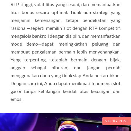
RTP tinggi, volatilitas yang sesuai, dan memanfaatkan
fitur bonus secara optimal. Tidak ada strategi yang
menjamin kemenangan, tetapi pendekatan yang
rasional—seperti memilih slot dengan RTP kompetitif,
mengelola bankroll dengan disiplin, dan memanfaatkan
mode demo—dapat meningkatkan peluang dan
membuat pengalaman bermain lebih menyenangkan.
Yang terpenting, tetaplah bermain dengan bijak,
anggap sebagai hiburan, dan jangan pernah
menggunakan dana yang tidak siap Anda pertaruhkan.
Dengan cara ini, Anda dapat menikmati fenomena slot
gacor tanpa kehilangan kendali atas keuangan dan
emosi.
STICKY POST