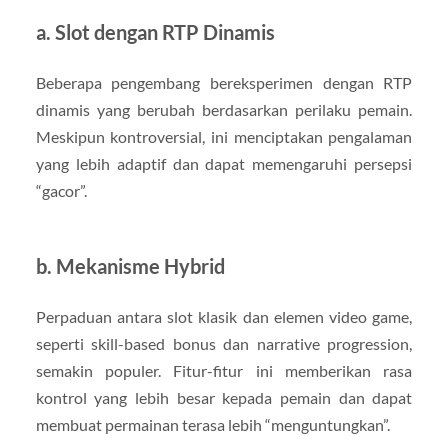
a. Slot dengan RTP Dinamis
Beberapa pengembang bereksperimen dengan RTP
dinamis yang berubah berdasarkan perilaku pemain.
Meskipun kontroversial, ini menciptakan pengalaman
yang lebih adaptif dan dapat memengaruhi persepsi
“gacor”.
b. Mekanisme Hybrid
Perpaduan antara slot klasik dan elemen video game,
seperti skill-based bonus dan narrative progression,
semakin populer. Fitur-fitur ini memberikan rasa
kontrol yang lebih besar kepada pemain dan dapat
membuat permainan terasa lebih “menguntungkan”.