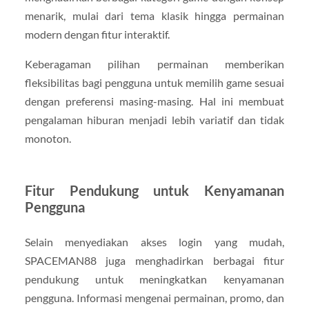
menarik, mulai dari tema klasik hingga permainan
modern dengan fitur interaktif.
Keberagaman pilihan permainan memberikan
fleksibilitas bagi pengguna untuk memilih game sesuai
dengan preferensi masing-masing. Hal ini membuat
pengalaman hiburan menjadi lebih variatif dan tidak
monoton.
Fitur Pendukung untuk Kenyamanan
Pengguna
Selain menyediakan akses login yang mudah,
SPACEMAN88 juga menghadirkan berbagai fitur
pendukung untuk meningkatkan kenyamanan
pengguna. Informasi mengenai permainan, promo, dan