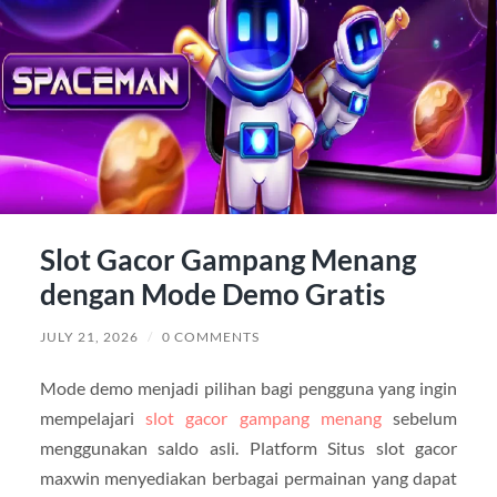
Slot Gacor Gampang Menang
dengan Mode Demo Gratis
JULY 21, 2026
/
0 COMMENTS
Mode demo menjadi pilihan bagi pengguna yang ingin
mempelajari
slot gacor gampang menang
sebelum
menggunakan saldo asli. Platform Situs slot gacor
maxwin menyediakan berbagai permainan yang dapat