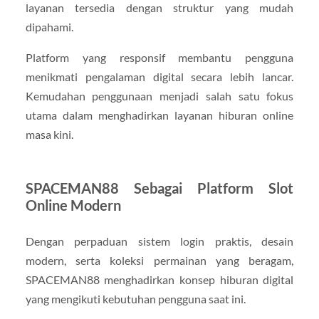
layanan tersedia dengan struktur yang mudah
dipahami.
Platform yang responsif membantu pengguna
menikmati pengalaman digital secara lebih lancar.
Kemudahan penggunaan menjadi salah satu fokus
utama dalam menghadirkan layanan hiburan online
masa kini.
SPACEMAN88 Sebagai Platform Slot
Online Modern
Dengan perpaduan sistem login praktis, desain
modern, serta koleksi permainan yang beragam,
SPACEMAN88 menghadirkan konsep hiburan digital
yang mengikuti kebutuhan pengguna saat ini.