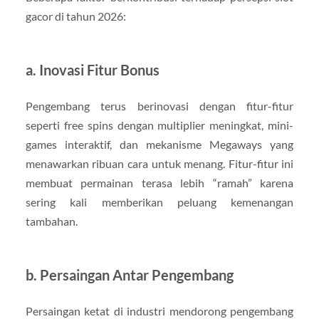
gacor di tahun 2026:
a. Inovasi Fitur Bonus
Pengembang terus berinovasi dengan fitur-fitur
seperti free spins dengan multiplier meningkat, mini-
games interaktif, dan mekanisme Megaways yang
menawarkan ribuan cara untuk menang. Fitur-fitur ini
membuat permainan terasa lebih “ramah” karena
sering kali memberikan peluang kemenangan
tambahan.
b. Persaingan Antar Pengembang
Persaingan ketat di industri mendorong pengembang