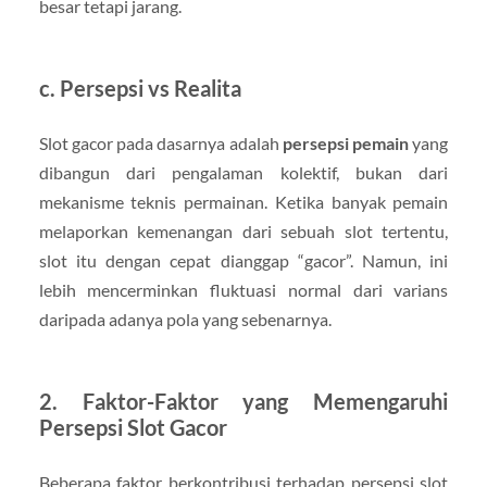
besar tetapi jarang.
c. Persepsi vs Realita
Slot gacor pada dasarnya adalah
persepsi pemain
yang
dibangun dari pengalaman kolektif, bukan dari
mekanisme teknis permainan. Ketika banyak pemain
melaporkan kemenangan dari sebuah slot tertentu,
slot itu dengan cepat dianggap “gacor”. Namun, ini
lebih mencerminkan fluktuasi normal dari varians
daripada adanya pola yang sebenarnya.
2. Faktor-Faktor yang Memengaruhi
Persepsi Slot Gacor
Beberapa faktor berkontribusi terhadap persepsi slot