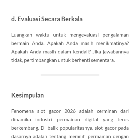
d. Evaluasi Secara Berkala
Luangkan waktu untuk mengevaluasi pengalaman
bermain Anda. Apakah Anda masih menikmatinya?
Apakah Anda masih dalam kendali? Jika jawabannya
tidak, pertimbangkan untuk berhenti sementara.
Kesimpulan
Fenomena slot gacor 2026 adalah cerminan dari
dinamika industri permainan digital yang terus
berkembang. Di balik popularitasnya, slot gacor pada
dasarnya adalah tentang memilih permainan dengan