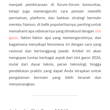
menjadi pembicaraan di forum-forum komunitas,
tetapi juga memengaruhi cara pemain memilih
permainan, platform, dan bahkan strategi bermain
mereka. Namun, di balik popularitasnya, penting untuk
memahami apa sebenarnya yang dimaksud dengan
slot
gacor
, faktor-faktor apa yang memengaruhinya, dan
bagaimana menyikapi fenomena ini dengan cara yang
rasional dan bertanggung jawab. Artikel ini akan
mengupas tuntas berbagai aspek dari slot gacor 2026,
mulai dari dasar teknis, peran teknologi, hingga
pendekatan praktis yang dapat Anda terapkan untuk
pengalaman bermain yang lebih terarah dan
menyenangkan.