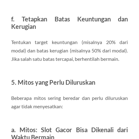
f. Tetapkan Batas Keuntungan dan
Kerugian
Tentukan target keuntungan (misalnya 20% dari
modal) dan batas kerugian (misalnya 50% dari modal).
Jika salah satu batas tercapai, berhentilah bermain.
5. Mitos yang Perlu Diluruskan
Beberapa mitos sering beredar dan perlu diluruskan
agar tidak menyesatkan:
a. Mitos: Slot Gacor Bisa Dikenali dari
Waktu Bermain