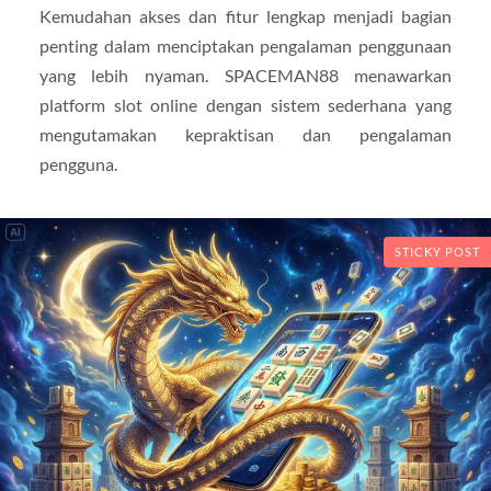
Kemudahan akses dan fitur lengkap menjadi bagian
penting dalam menciptakan pengalaman penggunaan
yang lebih nyaman. SPACEMAN88 menawarkan
platform slot online dengan sistem sederhana yang
mengutamakan kepraktisan dan pengalaman
pengguna.
STICKY POST