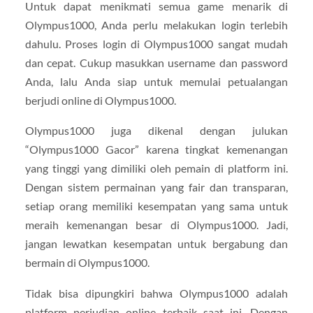
Untuk dapat menikmati semua game menarik di
Olympus1000, Anda perlu melakukan login terlebih
dahulu. Proses login di Olympus1000 sangat mudah
dan cepat. Cukup masukkan username dan password
Anda, lalu Anda siap untuk memulai petualangan
berjudi online di Olympus1000.
Olympus1000 juga dikenal dengan julukan
“Olympus1000 Gacor” karena tingkat kemenangan
yang tinggi yang dimiliki oleh pemain di platform ini.
Dengan sistem permainan yang fair dan transparan,
setiap orang memiliki kesempatan yang sama untuk
meraih kemenangan besar di Olympus1000. Jadi,
jangan lewatkan kesempatan untuk bergabung dan
bermain di Olympus1000.
Tidak bisa dipungkiri bahwa Olympus1000 adalah
platform perjudian online terbaik saat ini. Dengan