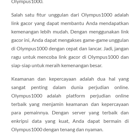
Olympus1000.
Salah satu fitur unggulan dari Olympus1000 adalah
link gacor yang dapat membantu Anda mendapatkan
kemenangan lebih mudah. Dengan menggunakan link
gacor ini, Anda dapat mengakses game-game unggulan
di Olympus1000 dengan cepat dan lancar. Jadi, jangan
ragu untuk mencoba link gacor di Olympus1000 dan
siap-siap untuk meraih kemenangan besar.
Keamanan dan kepercayaan adalah dua hal yang
sangat penting dalam dunia perjudian online.
Olympus1000 adalah platform perjudian online
terbaik yang menjamin keamanan dan kepercayaan
para pemainnya. Dengan server yang terbaik dan
enkripsi data yang kuat, Anda dapat bermain di
Olympus1000 dengan tenang dan nyaman.