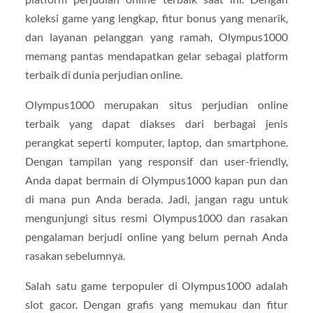
koleksi game yang lengkap, fitur bonus yang menarik,
dan layanan pelanggan yang ramah, Olympus1000
memang pantas mendapatkan gelar sebagai platform
terbaik di dunia perjudian online.
Olympus1000 merupakan situs perjudian online
terbaik yang dapat diakses dari berbagai jenis
perangkat seperti komputer, laptop, dan smartphone.
Dengan tampilan yang responsif dan user-friendly,
Anda dapat bermain di Olympus1000 kapan pun dan
di mana pun Anda berada. Jadi, jangan ragu untuk
mengunjungi situs resmi Olympus1000 dan rasakan
pengalaman berjudi online yang belum pernah Anda
rasakan sebelumnya.
Salah satu game terpopuler di Olympus1000 adalah
slot gacor. Dengan grafis yang memukau dan fitur