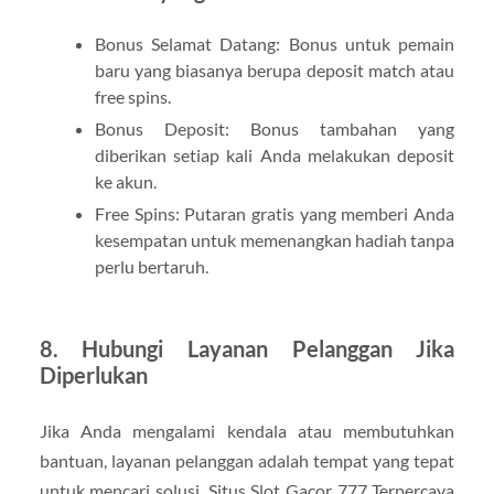
Bonus Selamat Datang: Bonus untuk pemain
baru yang biasanya berupa deposit match atau
free spins.
Bonus Deposit: Bonus tambahan yang
diberikan setiap kali Anda melakukan deposit
ke akun.
Free Spins: Putaran gratis yang memberi Anda
kesempatan untuk memenangkan hadiah tanpa
perlu bertaruh.
8. Hubungi Layanan Pelanggan Jika
Diperlukan
Jika Anda mengalami kendala atau membutuhkan
bantuan, layanan pelanggan adalah tempat yang tepat
untuk mencari solusi. Situs Slot Gacor 777 Terpercaya