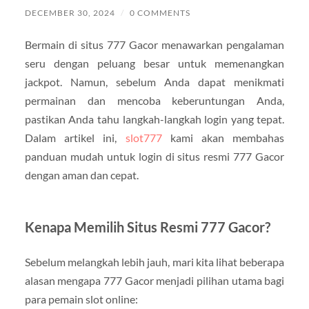
DECEMBER 30, 2024
/
0 COMMENTS
Bermain di situs 777 Gacor menawarkan pengalaman
seru dengan peluang besar untuk memenangkan
jackpot. Namun, sebelum Anda dapat menikmati
permainan dan mencoba keberuntungan Anda,
pastikan Anda tahu langkah-langkah login yang tepat.
Dalam artikel ini,
slot777
kami akan membahas
panduan mudah untuk login di situs resmi 777 Gacor
dengan aman dan cepat.
Kenapa Memilih Situs Resmi 777 Gacor?
Sebelum melangkah lebih jauh, mari kita lihat beberapa
alasan mengapa 777 Gacor menjadi pilihan utama bagi
para pemain slot online: