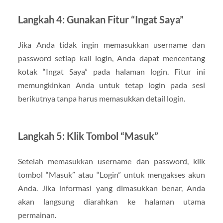
Langkah 4: Gunakan Fitur “Ingat Saya”
Jika Anda tidak ingin memasukkan username dan
password setiap kali login, Anda dapat mencentang
kotak “Ingat Saya” pada halaman login. Fitur ini
memungkinkan Anda untuk tetap login pada sesi
berikutnya tanpa harus memasukkan detail login.
Langkah 5: Klik Tombol “Masuk”
Setelah memasukkan username dan password, klik
tombol “Masuk” atau “Login” untuk mengakses akun
Anda. Jika informasi yang dimasukkan benar, Anda
akan langsung diarahkan ke halaman utama
permainan.