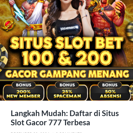
Langkah Mudah: Daftar di Situs
Slot Gacor 777 Terbesa