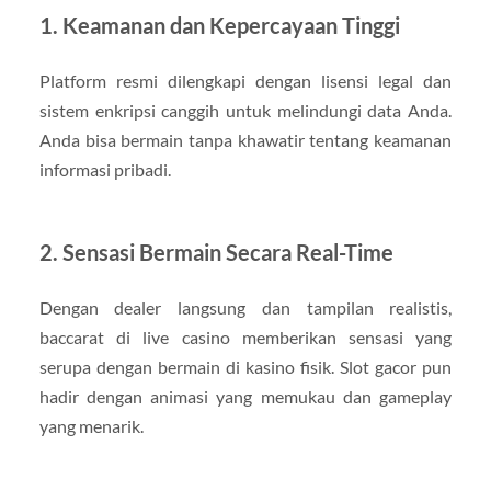
1. Keamanan dan Kepercayaan Tinggi
Platform resmi dilengkapi dengan lisensi legal dan
sistem enkripsi canggih untuk melindungi data Anda.
Anda bisa bermain tanpa khawatir tentang keamanan
informasi pribadi.
2. Sensasi Bermain Secara Real-Time
Dengan dealer langsung dan tampilan realistis,
baccarat di live casino memberikan sensasi yang
serupa dengan bermain di kasino fisik. Slot gacor pun
hadir dengan animasi yang memukau dan gameplay
yang menarik.