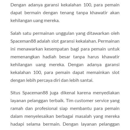
Dengan adanya garansi kekalahan 100, para pemain
dapat bermain dengan tenang tanpa khawatir akan
kehilangan uang mereka.
Salah satu permainan unggulan yang ditawarkan oleh
Spaceman88 adalah slot garansi kekalahan. Permainan
ini menawarkan kesempatan bagi para pemain untuk
memenangkan hadiah besar tanpa harus khawatir
kehilangan uang mereka. Dengan adanya garansi
kekalahan 100, para pemain dapat memainkan slot
dengan lebih percaya diri dan lebih santai.
Situs Spaceman88 juga dikenal karena menyediakan
layanan pelanggan terbaik. Tim customer service yang
ramah dan profesional siap membantu para pemain
dalam menyelesaikan berbagai masalah yang mereka
hadapi selama bermain. Dengan layanan pelanggan