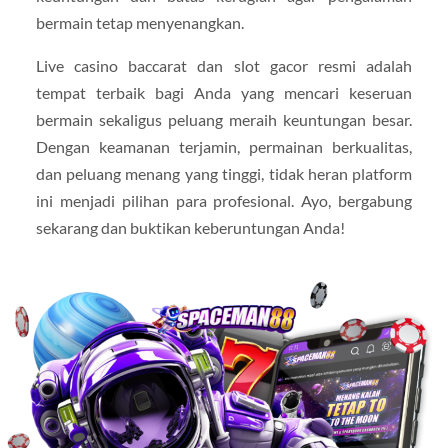
bermain tetap menyenangkan.
Live casino baccarat dan slot gacor resmi adalah
tempat terbaik bagi Anda yang mencari keseruan
bermain sekaligus peluang meraih keuntungan besar.
Dengan keamanan terjamin, permainan berkualitas,
dan peluang menang yang tinggi, tidak heran platform
ini menjadi pilihan para profesional. Ayo, bergabung
sekarang dan buktikan keberuntungan Anda!