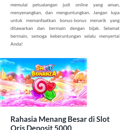
memulai petualangan judi online yang aman,
menyenangkan, dan menguntungkan. Jangan lupa
untuk memanfaatkan bonus-bonus menarik yang
ditawarkan dan bermain dengan bijak. Selamat
bermain, semoga keberuntungan selalu menyertai
Anda!
Rahasia Menang Besar di Slot
Qris Deposit 5000