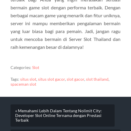
bermain game slot dengan performa terbaik. Dengan
berbagai macam game yang menarik dan fitur uniknya,
server ini mampu memberikan pengalaman bermain
yang luar biasa bagi para pemain. Jadi, jangan ragu
untuk mencoba bermain di Server Slot Thailand dan
raih kemenangan besar di dalamnya!
Categories:
Slot
Tags:
situs slot
,
situs slot gacor
,
slot gacor
,
slot thailand
,
spaceman slot
« Memahami Lebih Dalam Tentang Nolimit City:
Developer Slot Online Ternama dengan Prestasi
Terbaik