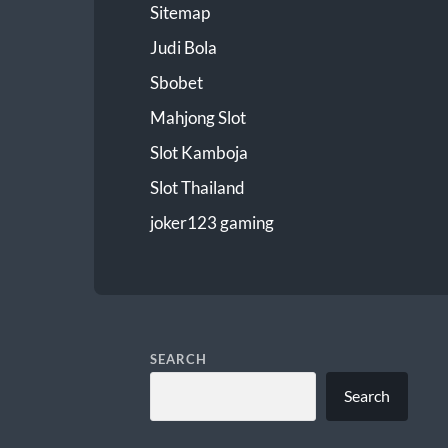
Sitemap
Judi Bola
Sbobet
Mahjong Slot
Slot Kamboja
Slot Thailand
joker123 gaming
SEARCH
Search