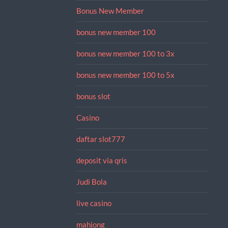
Bonus New Member
bonus new member 100
bonus new member 100 to 3x
bonus new member 100 to 5x
bonus slot
Casino
daftar slot777
deposit via qris
Judi Bola
live casino
mahjong