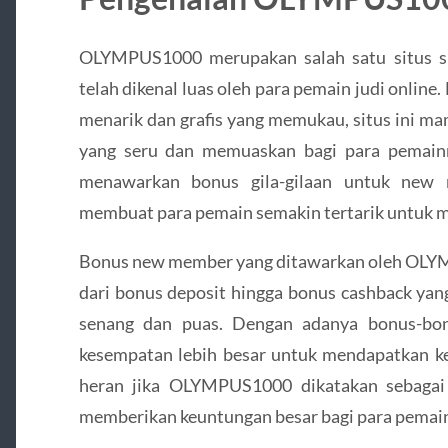
OLYMPUS1000 merupakan salah satu situs slo
telah dikenal luas oleh para pemain judi onlin
menarik dan grafis yang memukau, situs ini 
yang seru dan memuaskan bagi para pemain
menawarkan bonus gila-gilaan untuk new 
membuat para pemain semakin tertarik untuk me
Bonus new member yang ditawarkan oleh OLY
dari bonus deposit hingga bonus cashback ya
senang dan puas. Dengan adanya bonus-bon
kesempatan lebih besar untuk mendapatkan ke
heran jika OLYMPUS1000 dikatakan sebagai s
memberikan keuntungan besar bagi para pemai