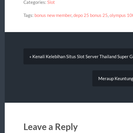
Categories:
Slot
Tags:
bonus new member
,
depo 25 bonus 25
,
olympus 10
« Kenali Kelebihan Situs Slot Server Thailand Super 
Meraup Keuntunga
Leave a Reply