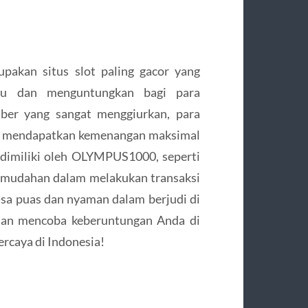
akan situs slot paling gacor yang
ru dan menguntungkan bagi para
er yang sangat menggiurkan, para
uk mendapatkan kemenangan maksimal
g dimiliki oleh OLYMPUS1000, seperti
kemudahan dalam melakukan transaksi
sa puas dan nyaman dalam berjudi di
g dan mencoba keberuntungan Anda di
rcaya di Indonesia!