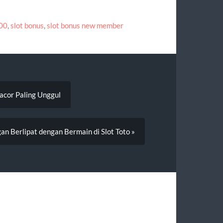
00
,
slot bonus
,
slot bonus new member
Gacor Paling Unggul
n Berlipat dengan Bermain di Slot Toto »