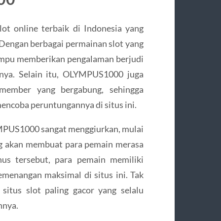
t online terbaik di Indonesia yang
e. Dengan berbagai permainan slot yang
mampu memberikan pengalaman berjudi
nya. Selain itu, OLYMPUS1000 juga
member yang bergabung, sehingga
ncoba peruntungannya di situs ini.
MPUS1000 sangat menggiurkan, mulai
ng akan membuat para pemain merasa
us tersebut, para pemain memiliki
menangan maksimal di situs ini. Tak
itus slot paling gacor yang selalu
nnya.