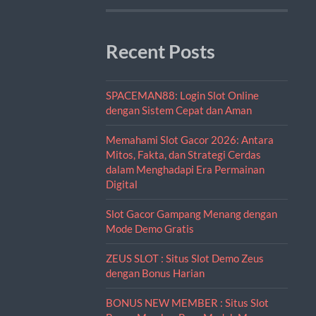
Recent Posts
SPACEMAN88: Login Slot Online
dengan Sistem Cepat dan Aman
Memahami Slot Gacor 2026: Antara
Mitos, Fakta, dan Strategi Cerdas
dalam Menghadapi Era Permainan
Digital
Slot Gacor Gampang Menang dengan
Mode Demo Gratis
ZEUS SLOT : Situs Slot Demo Zeus
dengan Bonus Harian
BONUS NEW MEMBER : Situs Slot