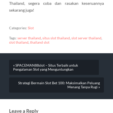
Thailand, segera coba dan rasakan keseruannya
sekarang juga!
Categories:
Slot
Tags:
server thailand
,
situs slot thailand
,
slot server thailand
,
slot thailand
,
thailand slot
« SPACEMAN88slot – Situs Terbaik untuk
Pengalaman Slot yang Menguntungkan
Strategi Bermain Slot Bet 100: Maksimalkan Peluang
Menang Tanpa Rugi »
Leave a Reply