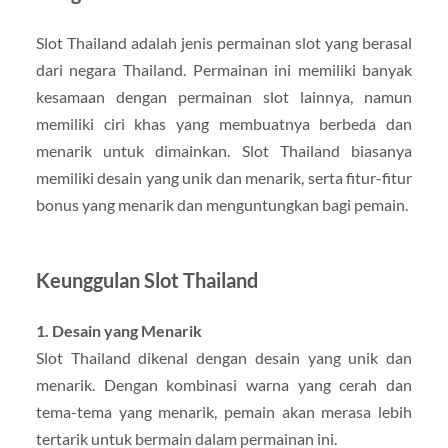
Slot Thailand adalah jenis permainan slot yang berasal
dari negara Thailand. Permainan ini memiliki banyak
kesamaan dengan permainan slot lainnya, namun
memiliki ciri khas yang membuatnya berbeda dan
menarik untuk dimainkan. Slot Thailand biasanya
memiliki desain yang unik dan menarik, serta fitur-fitur
bonus yang menarik dan menguntungkan bagi pemain.
Keunggulan Slot Thailand
1. Desain yang Menarik
Slot Thailand dikenal dengan desain yang unik dan
menarik. Dengan kombinasi warna yang cerah dan
tema-tema yang menarik, pemain akan merasa lebih
tertarik untuk bermain dalam permainan ini.