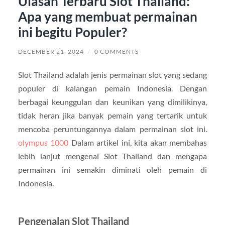
Ulasan Terbaru Slot Thailand:
Apa yang membuat permainan
ini begitu Populer?
DECEMBER 21, 2024
/
0 COMMENTS
Slot Thailand adalah jenis permainan slot yang sedang
populer di kalangan pemain Indonesia. Dengan
berbagai keunggulan dan keunikan yang dimilikinya,
tidak heran jika banyak pemain yang tertarik untuk
mencoba peruntungannya dalam permainan slot ini.
olympus 1000
Dalam artikel ini, kita akan membahas
lebih lanjut mengenai Slot Thailand dan mengapa
permainan ini semakin diminati oleh pemain di
Indonesia.
Pengenalan Slot Thailand