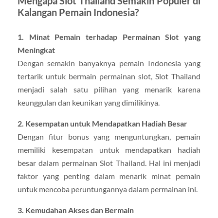
Mengapa Slot Thailand Semakin Populer di
Kalangan Pemain Indonesia?
1. Minat Pemain terhadap Permainan Slot yang
Meningkat
Dengan semakin banyaknya pemain Indonesia yang
tertarik untuk bermain permainan slot, Slot Thailand
menjadi salah satu pilihan yang menarik karena
keunggulan dan keunikan yang dimilikinya.
2. Kesempatan untuk Mendapatkan Hadiah Besar
Dengan fitur bonus yang menguntungkan, pemain
memiliki kesempatan untuk mendapatkan hadiah
besar dalam permainan Slot Thailand. Hal ini menjadi
faktor yang penting dalam menarik minat pemain
untuk mencoba peruntungannya dalam permainan ini.
3. Kemudahan Akses dan Bermain