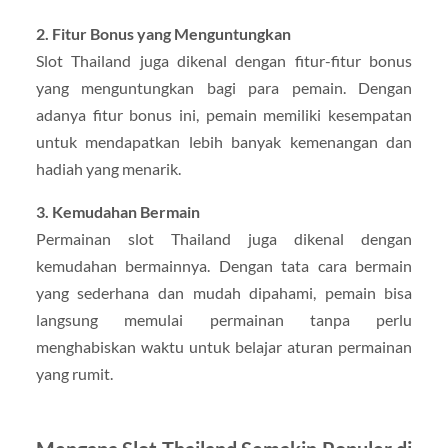
2. Fitur Bonus yang Menguntungkan
Slot Thailand juga dikenal dengan fitur-fitur bonus
yang menguntungkan bagi para pemain. Dengan
adanya fitur bonus ini, pemain memiliki kesempatan
untuk mendapatkan lebih banyak kemenangan dan
hadiah yang menarik.
3. Kemudahan Bermain
Permainan slot Thailand juga dikenal dengan
kemudahan bermainnya. Dengan tata cara bermain
yang sederhana dan mudah dipahami, pemain bisa
langsung memulai permainan tanpa perlu
menghabiskan waktu untuk belajar aturan permainan
yang rumit.