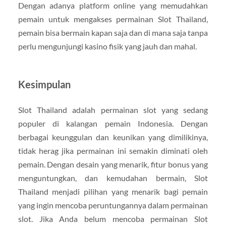
Dengan adanya platform online yang memudahkan
pemain untuk mengakses permainan Slot Thailand,
pemain bisa bermain kapan saja dan di mana saja tanpa
perlu mengunjungi kasino fisik yang jauh dan mahal.
Kesimpulan
Slot Thailand adalah permainan slot yang sedang
populer di kalangan pemain Indonesia. Dengan
berbagai keunggulan dan keunikan yang dimilikinya,
tidak herag jika permainan ini semakin diminati oleh
pemain. Dengan desain yang menarik, fitur bonus yang
menguntungkan, dan kemudahan bermain, Slot
Thailand menjadi pilihan yang menarik bagi pemain
yang ingin mencoba peruntungannya dalam permainan
slot. Jika Anda belum mencoba permainan Slot