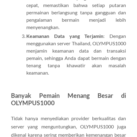
cepat, memastikan bahwa setiap putaran
permainan berlangsung tanpa gangguan dan
pengalaman bermain menjadi lebih
menyenangkan.
Keamanan Data yang Terjamin
: Dengan
menggunakan server Thailand, OLYMPUS1000
menjamin keamanan data dan transaksi
pemain, sehingga Anda dapat bermain dengan
tenang tanpa khawatir akan masalah
keamanan.
Banyak Pemain Menang Besar di
OLYMPUS1000
Tidak hanya menyediakan provider berkualitas dan
server yang menguntungkan, OLYMPUS1000 juga
dikenal karena sering memberikan kemenangan besar