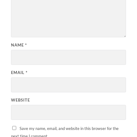
NAME
*
EMAIL
*
WEBSITE
Save my name, email, and website in this browser for the
next time I comment.