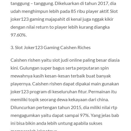
tanggung – tanggung. Dikeluarkan di tahun 2017, dia
udah menghimpun lebih pada 85 ribu player aktif. Slot
joker123 gaming majapahit di kenal juga nggak kikir
dengan nilai return to player lebih kurang diangka
97.60%.
3. Slot Joker123 Gaming Caishen Riches
Caishen rishen yaitu slot judi online paling besar diasia
kini. Gulungan super bagus serta perputaran spin
mewahnya kasih kesan-kesan terbaik buat banyak
playernya. Caishen rishen dapat dipakai main gunakan
joker123 program di keseluruhan fitur. Permainan itu
memiliki topik seorang dewa kekayaan dari china.
Diluncurkan pertengan tahun 2015, dia miliki nilai rtp
mengagumkan yaitu dapat sampai 97%. Yang jelas bab
ini bisa bikin anda lebih untung apabila sukses
memperoleh jekpotnya.