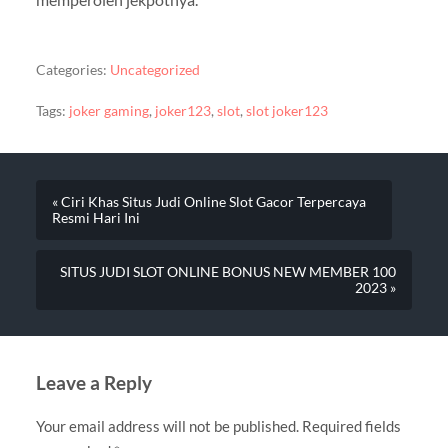
Categories:
Uncategorized
Tags:
joker gaming
,
joker123
,
slot
,
slot joker123
« Ciri Khas Situs Judi Online Slot Gacor Terpercaya
Resmi Hari Ini
SITUS JUDI SLOT ONLINE BONUS NEW MEMBER 100
2023 »
Leave a Reply
Your email address will not be published.
Required fields