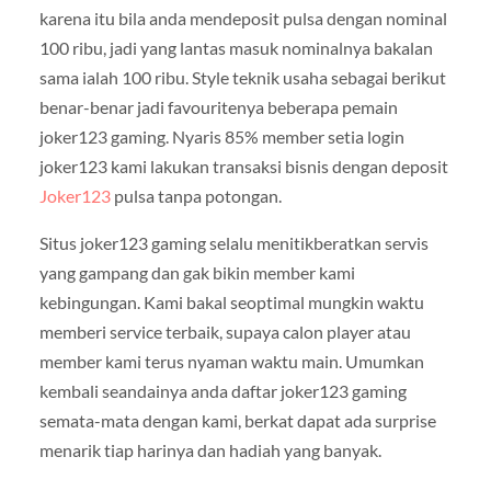
karena itu bila anda mendeposit pulsa dengan nominal
100 ribu, jadi yang lantas masuk nominalnya bakalan
sama ialah 100 ribu. Style teknik usaha sebagai berikut
benar-benar jadi favouritenya beberapa pemain
joker123 gaming. Nyaris 85% member setia login
joker123 kami lakukan transaksi bisnis dengan deposit
Joker123
pulsa tanpa potongan.
Situs joker123 gaming selalu menitikberatkan servis
yang gampang dan gak bikin member kami
kebingungan. Kami bakal seoptimal mungkin waktu
memberi service terbaik, supaya calon player atau
member kami terus nyaman waktu main. Umumkan
kembali seandainya anda daftar joker123 gaming
semata-mata dengan kami, berkat dapat ada surprise
menarik tiap harinya dan hadiah yang banyak.