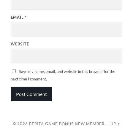
EMAIL
*
WEBSITE
Save my name, email, and website in this browser for the
next time I comment.
© 2026
BERITA GAME BONUS NEW MEMBER
—
UP ↑