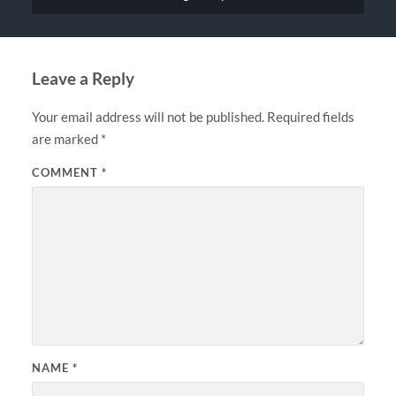
Leave a Reply
Your email address will not be published.
Required fields
are marked
*
COMMENT
*
NAME
*