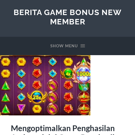
BERITA GAME BONUS NEW
MEMBER
SHOW MENU
Mengoptimalkan Penghasilan