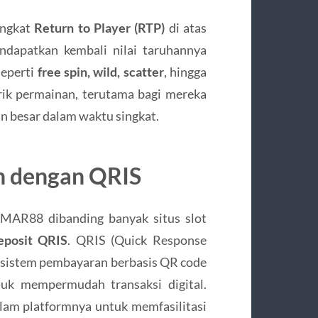
tingkat
Return to Player (RTP)
di atas
ndapatkan kembali nilai taruhannya
seperti
free spin, wild, scatter
, hingga
k permainan, terutama bagi mereka
n besar dalam waktu singkat.
n dengan QRIS
EYMAR88 dibanding banyak situs slot
eposit QRIS
. QRIS (Quick Response
 sistem pembayaran berbasis QR code
uk mempermudah transaksi digital.
am platformnya untuk memfasilitasi