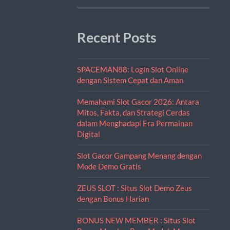
Recent Posts
SPACEMAN88: Login Slot Online
dengan Sistem Cepat dan Aman
Memahami Slot Gacor 2026: Antara
Mitos, Fakta, dan Strategi Cerdas
dalam Menghadapi Era Permainan
Digital
Slot Gacor Gampang Menang dengan
Mode Demo Gratis
ZEUS SLOT : Situs Slot Demo Zeus
dengan Bonus Harian
BONUS NEW MEMBER : Situs Slot