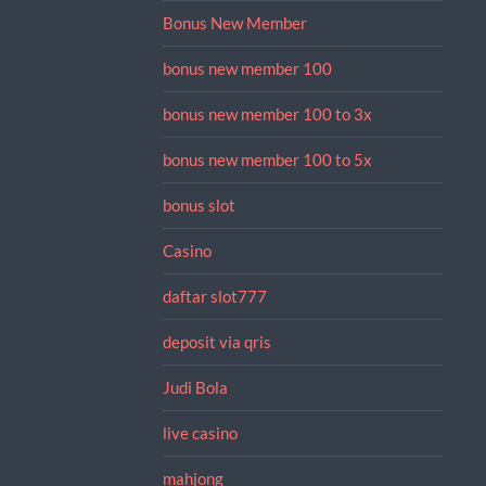
Bonus New Member
bonus new member 100
bonus new member 100 to 3x
bonus new member 100 to 5x
bonus slot
Casino
daftar slot777
deposit via qris
Judi Bola
live casino
mahjong