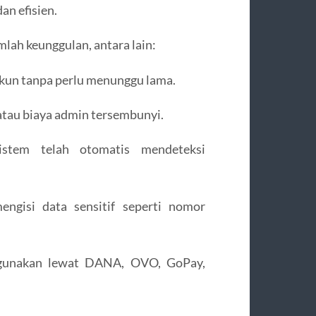
an efisien.
ah keunggulan, antara lain:
akun tanpa perlu menunggu lama.
atau biaya admin tersembunyi.
stem telah otomatis mendeteksi
engisi data sensitif seperti nomor
igunakan lewat DANA, OVO, GoPay,