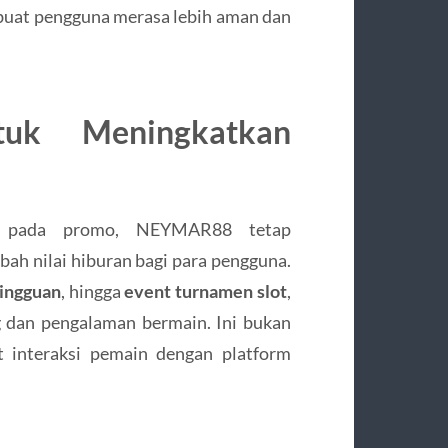
buat pengguna merasa lebih aman dan
uk Meningkatkan
ya pada promo, NEYMAR88 tetap
h nilai hiburan bagi para pengguna.
ingguan
, hingga
event turnamen slot
,
 dan pengalaman bermain. Ini bukan
t interaksi pemain dengan platform