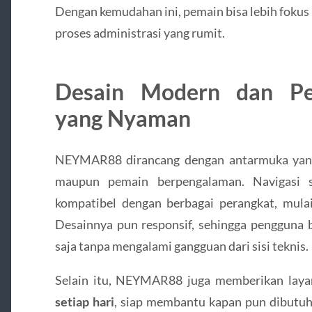
Dengan kemudahan ini, pemain bisa lebih fokus
proses administrasi yang rumit.
Desain Modern dan Pe
yang Nyaman
NEYMAR88 dirancang dengan antarmuka yang 
maupun pemain berpengalaman. Navigasi 
kompatibel dengan berbagai perangkat, mula
Desainnya pun responsif, sehingga pengguna 
saja tanpa mengalami gangguan dari sisi teknis.
Selain itu, NEYMAR88 juga memberikan laya
setiap hari
, siap membantu kapan pun dibutuh