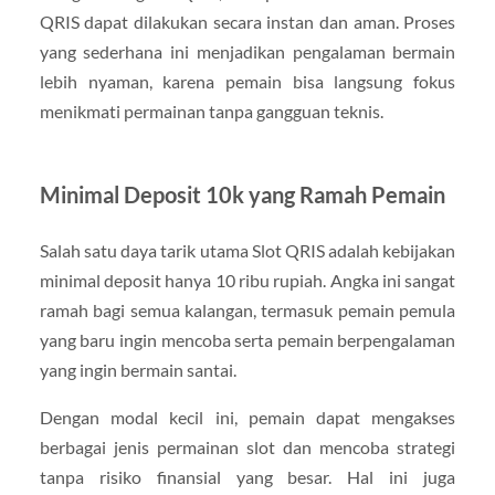
QRIS dapat dilakukan secara instan dan aman. Proses
yang sederhana ini menjadikan pengalaman bermain
lebih nyaman, karena pemain bisa langsung fokus
menikmati permainan tanpa gangguan teknis.
Minimal Deposit 10k yang Ramah Pemain
Salah satu daya tarik utama Slot QRIS adalah kebijakan
minimal deposit hanya 10 ribu rupiah. Angka ini sangat
ramah bagi semua kalangan, termasuk pemain pemula
yang baru ingin mencoba serta pemain berpengalaman
yang ingin bermain santai.
Dengan modal kecil ini, pemain dapat mengakses
berbagai jenis permainan slot dan mencoba strategi
tanpa risiko finansial yang besar. Hal ini juga