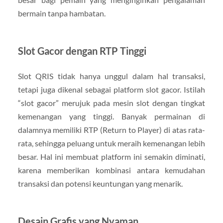
bermain tanpa hambatan.
Slot Gacor dengan RTP Tinggi
Slot QRIS tidak hanya unggul dalam hal transaksi,
tetapi juga dikenal sebagai platform slot gacor. Istilah
“slot gacor” merujuk pada mesin slot dengan tingkat
kemenangan yang tinggi. Banyak permainan di
dalamnya memiliki RTP (Return to Player) di atas rata-
rata, sehingga peluang untuk meraih kemenangan lebih
besar. Hal ini membuat platform ini semakin diminati,
karena memberikan kombinasi antara kemudahan
transaksi dan potensi keuntungan yang menarik.
Desain Grafis yang Nyaman