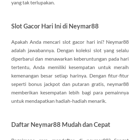
yang tak terlupakan.
Slot Gacor Hari Ini di Neymar88
Apakah Anda mencari slot gacor hari ini? Neymar88
adalah jawabannya. Dengan koleksi slot yang selalu
diperbarui dan menawarkan keberuntungan pada hari
tertentu, Anda memiliki kesempatan untuk meraih
kemenangan besar setiap harinya. Dengan fitur-fitur
seperti bonus jackpot dan putaran gratis, neymar88
memberikan kesempatan lebih bagi para pemainnya
untuk mendapatkan hadiah-hadiah menarik.
Daftar Neymar88 Mudah dan Cepat