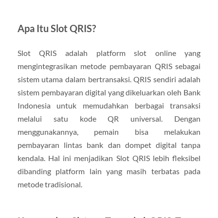
Apa Itu Slot QRIS?
Slot QRIS adalah platform slot online yang
mengintegrasikan metode pembayaran QRIS sebagai
sistem utama dalam bertransaksi. QRIS sendiri adalah
sistem pembayaran digital yang dikeluarkan oleh Bank
Indonesia untuk memudahkan berbagai transaksi
melalui satu kode QR universal. Dengan
menggunakannya, pemain bisa melakukan
pembayaran lintas bank dan dompet digital tanpa
kendala. Hal ini menjadikan Slot QRIS lebih fleksibel
dibanding platform lain yang masih terbatas pada
metode tradisional.