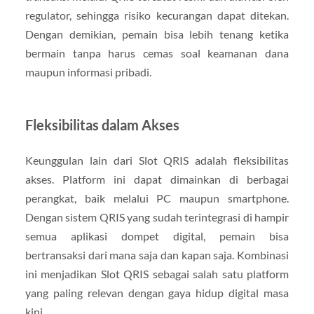
regulator, sehingga risiko kecurangan dapat ditekan.
Dengan demikian, pemain bisa lebih tenang ketika
bermain tanpa harus cemas soal keamanan dana
maupun informasi pribadi.
Fleksibilitas dalam Akses
Keunggulan lain dari Slot QRIS adalah fleksibilitas
akses. Platform ini dapat dimainkan di berbagai
perangkat, baik melalui PC maupun smartphone.
Dengan sistem QRIS yang sudah terintegrasi di hampir
semua aplikasi dompet digital, pemain bisa
bertransaksi dari mana saja dan kapan saja. Kombinasi
ini menjadikan Slot QRIS sebagai salah satu platform
yang paling relevan dengan gaya hidup digital masa
kini.