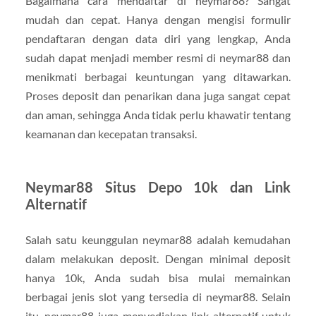
Bagaimana cara mendaftar di neymar88? Sangat
mudah dan cepat. Hanya dengan mengisi formulir
pendaftaran dengan data diri yang lengkap, Anda
sudah dapat menjadi member resmi di neymar88 dan
menikmati berbagai keuntungan yang ditawarkan.
Proses deposit dan penarikan dana juga sangat cepat
dan aman, sehingga Anda tidak perlu khawatir tentang
keamanan dan kecepatan transaksi.
Neymar88 Situs Depo 10k dan Link
Alternatif
Salah satu keunggulan neymar88 adalah kemudahan
dalam melakukan deposit. Dengan minimal deposit
hanya 10k, Anda sudah bisa mulai memainkan
berbagai jenis slot yang tersedia di neymar88. Selain
itu, neymar88 juga menyediakan link alternatif untuk