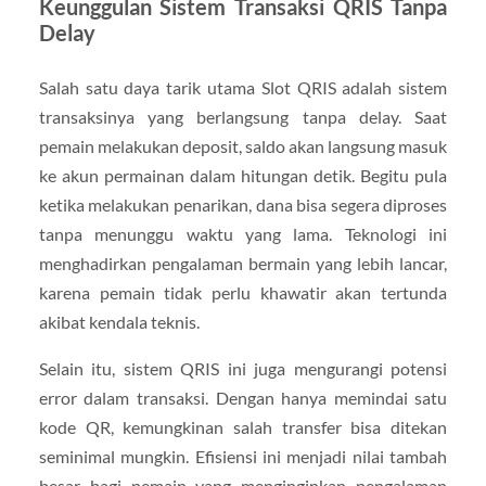
Keunggulan Sistem Transaksi QRIS Tanpa
Delay
Salah satu daya tarik utama Slot QRIS adalah sistem
transaksinya yang berlangsung tanpa delay. Saat
pemain melakukan deposit, saldo akan langsung masuk
ke akun permainan dalam hitungan detik. Begitu pula
ketika melakukan penarikan, dana bisa segera diproses
tanpa menunggu waktu yang lama. Teknologi ini
menghadirkan pengalaman bermain yang lebih lancar,
karena pemain tidak perlu khawatir akan tertunda
akibat kendala teknis.
Selain itu, sistem QRIS ini juga mengurangi potensi
error dalam transaksi. Dengan hanya memindai satu
kode QR, kemungkinan salah transfer bisa ditekan
seminimal mungkin. Efisiensi ini menjadi nilai tambah
besar bagi pemain yang menginginkan pengalaman