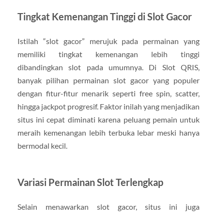
Tingkat Kemenangan Tinggi di Slot Gacor
Istilah “slot gacor” merujuk pada permainan yang
memiliki tingkat kemenangan lebih tinggi
dibandingkan slot pada umumnya. Di Slot QRIS,
banyak pilihan permainan slot gacor yang populer
dengan fitur-fitur menarik seperti free spin, scatter,
hingga jackpot progresif. Faktor inilah yang menjadikan
situs ini cepat diminati karena peluang pemain untuk
meraih kemenangan lebih terbuka lebar meski hanya
bermodal kecil.
Variasi Permainan Slot Terlengkap
Selain menawarkan slot gacor, situs ini juga