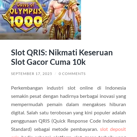
Slot QRIS: Nikmati Keseruan
Slot Gacor Cuma 10k
SEPTEMBER 17, 2025
/
0 COMMENTS
Perkembangan industri slot online di Indonesia
semakin pesat dengan hadirnya berbagai inovasi yang
mempermudah pemain dalam mengakses hiburan
digital. Salah satu terobosan yang kini populer adalah
penggunaan QRIS (Quick Response Code Indonesian
Standard) sebagai metode pembayaran.
slot deposit