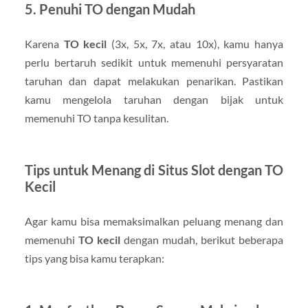
5.
Penuhi TO dengan Mudah
Karena
TO kecil
(3x, 5x, 7x, atau 10x), kamu hanya
perlu bertaruh sedikit untuk memenuhi persyaratan
taruhan dan dapat melakukan penarikan. Pastikan
kamu mengelola taruhan dengan bijak untuk
memenuhi TO tanpa kesulitan.
Tips untuk Menang di Situs Slot dengan TO
Kecil
Agar kamu bisa memaksimalkan peluang menang dan
memenuhi
TO kecil
dengan mudah, berikut beberapa
tips yang bisa kamu terapkan: