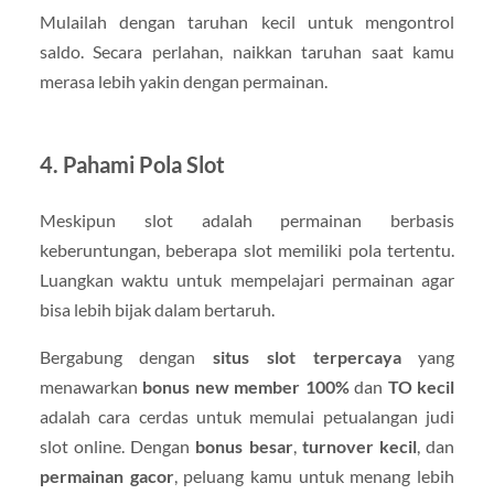
Mulailah dengan taruhan kecil untuk mengontrol
saldo. Secara perlahan, naikkan taruhan saat kamu
merasa lebih yakin dengan permainan.
4.
Pahami Pola Slot
Meskipun slot adalah permainan berbasis
keberuntungan, beberapa slot memiliki pola tertentu.
Luangkan waktu untuk mempelajari permainan agar
bisa lebih bijak dalam bertaruh.
Bergabung dengan
situs slot terpercaya
yang
menawarkan
bonus new member 100%
dan
TO kecil
adalah cara cerdas untuk memulai petualangan judi
slot online. Dengan
bonus besar
,
turnover kecil
, dan
permainan gacor
, peluang kamu untuk menang lebih