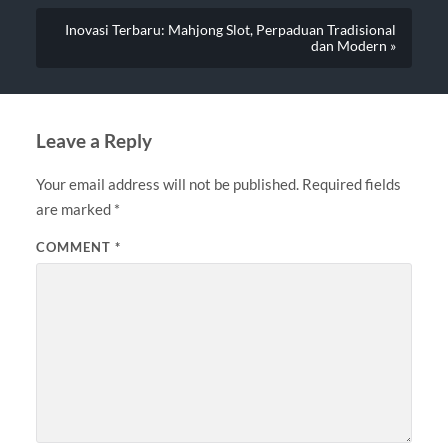
Inovasi Terbaru: Mahjong Slot, Perpaduan Tradisional
dan Modern »
Leave a Reply
Your email address will not be published.
Required fields
are marked
*
COMMENT
*