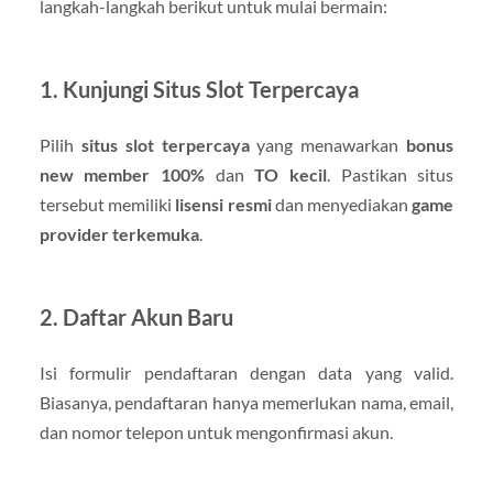
langkah-langkah berikut untuk mulai bermain:
1.
Kunjungi Situs Slot Terpercaya
Pilih
situs slot terpercaya
yang menawarkan
bonus
new member 100%
dan
TO kecil
. Pastikan situs
tersebut memiliki
lisensi resmi
dan menyediakan
game
provider terkemuka
.
2.
Daftar Akun Baru
Isi formulir pendaftaran dengan data yang valid.
Biasanya, pendaftaran hanya memerlukan nama, email,
dan nomor telepon untuk mengonfirmasi akun.