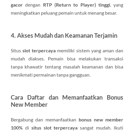
gacor
dengan
RTP (Return to Player) tinggi
, yang
meningkatkan peluang pemain untuk menang besar.
4.
Akses Mudah dan Keamanan Terjamin
Situs
slot terpercaya
memiliki sistem yang aman dan
mudah diakses. Pemain bisa melakukan transaksi
tanpa khawatir tentang masalah keamanan dan bisa
menikmati permainan tanpa gangguan.
Cara Daftar dan Memanfaatkan Bonus
New Member
Bergabung dan memanfaatkan
bonus new member
100%
di
situs slot terpercaya
sangat mudah. Ikuti