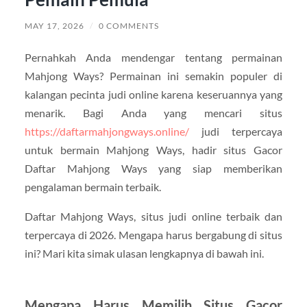
MAY 17, 2026
/
0 COMMENTS
Pernahkah Anda mendengar tentang permainan
Mahjong Ways? Permainan ini semakin populer di
kalangan pecinta judi online karena keseruannya yang
menarik. Bagi Anda yang mencari situs
https://daftarmahjongways.online/
judi terpercaya
untuk bermain Mahjong Ways, hadir situs Gacor
Daftar Mahjong Ways yang siap memberikan
pengalaman bermain terbaik.
Daftar Mahjong Ways, situs judi online terbaik dan
terpercaya di 2026. Mengapa harus bergabung di situs
ini? Mari kita simak ulasan lengkapnya di bawah ini.
Mengapa Harus Memilih Situs Gacor