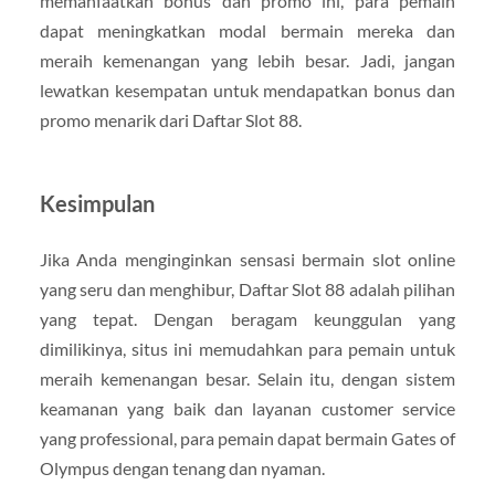
memanfaatkan bonus dan promo ini, para pemain
dapat meningkatkan modal bermain mereka dan
meraih kemenangan yang lebih besar. Jadi, jangan
lewatkan kesempatan untuk mendapatkan bonus dan
promo menarik dari Daftar Slot 88.
Kesimpulan
Jika Anda menginginkan sensasi bermain slot online
yang seru dan menghibur, Daftar Slot 88 adalah pilihan
yang tepat. Dengan beragam keunggulan yang
dimilikinya, situs ini memudahkan para pemain untuk
meraih kemenangan besar. Selain itu, dengan sistem
keamanan yang baik dan layanan customer service
yang professional, para pemain dapat bermain Gates of
Olympus dengan tenang dan nyaman.