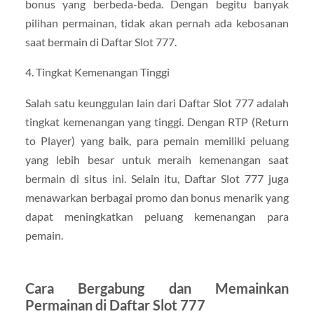
bonus yang berbeda-beda. Dengan begitu banyak
pilihan permainan, tidak akan pernah ada kebosanan
saat bermain di Daftar Slot 777.
4. Tingkat Kemenangan Tinggi
Salah satu keunggulan lain dari Daftar Slot 777 adalah
tingkat kemenangan yang tinggi. Dengan RTP (Return
to Player) yang baik, para pemain memiliki peluang
yang lebih besar untuk meraih kemenangan saat
bermain di situs ini. Selain itu, Daftar Slot 777 juga
menawarkan berbagai promo dan bonus menarik yang
dapat meningkatkan peluang kemenangan para
pemain.
Cara Bergabung dan Memainkan
Permainan di Daftar Slot 777