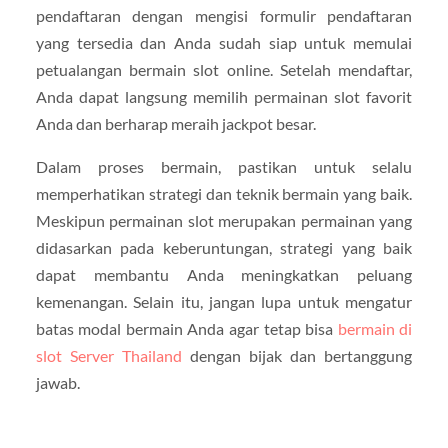
pendaftaran dengan mengisi formulir pendaftaran
yang tersedia dan Anda sudah siap untuk memulai
petualangan bermain slot online. Setelah mendaftar,
Anda dapat langsung memilih permainan slot favorit
Anda dan berharap meraih jackpot besar.
Dalam proses bermain, pastikan untuk selalu
memperhatikan strategi dan teknik bermain yang baik.
Meskipun permainan slot merupakan permainan yang
didasarkan pada keberuntungan, strategi yang baik
dapat membantu Anda meningkatkan peluang
kemenangan. Selain itu, jangan lupa untuk mengatur
batas modal bermain Anda agar tetap bisa
bermain di
slot Server Thailand
dengan bijak dan bertanggung
jawab.