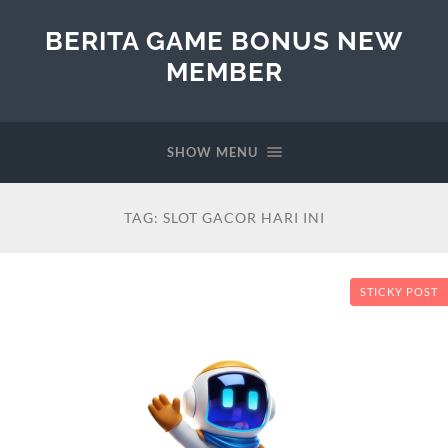
BERITA GAME BONUS NEW
MEMBER
SHOW MENU
TAG:
SLOT GACOR HARI INI
STICKY POST