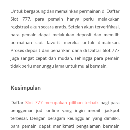
Untuk bergabung dan memainkan permainan di Daftar
Slot 777, para pemain hanya perlu melakukan
registrasi akun secara gratis. Setelah akun terverifikasi,
para pemain dapat melakukan deposit dan memilih
permainan slot favorit mereka untuk dimainkan.
Proses deposit dan penarikan dana di Daftar Slot 777
juga sangat cepat dan mudah, sehingga para pemain
tidak perlu menunggu lama untuk mulai bermain.
Kesimpulan
Daftar
Slot 777 merupakan pilihan terbaik
bagi para
penggemar judi online yang ingin meraih jackpot
terbesar. Dengan beragam keunggulan yang dimiliki,
para pemain dapat menikmati pengalaman bermain