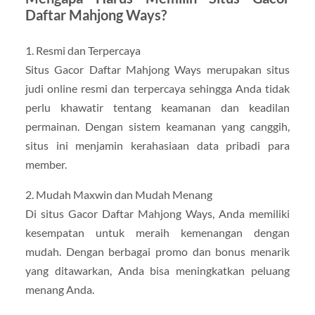
Daftar Mahjong Ways?
1. Resmi dan Terpercaya
Situs Gacor Daftar Mahjong Ways merupakan situs
judi online resmi dan terpercaya sehingga Anda tidak
perlu khawatir tentang keamanan dan keadilan
permainan. Dengan sistem keamanan yang canggih,
situs ini menjamin kerahasiaan data pribadi para
member.
2. Mudah Maxwin dan Mudah Menang
Di situs Gacor Daftar Mahjong Ways, Anda memiliki
kesempatan untuk meraih kemenangan dengan
mudah. Dengan berbagai promo dan bonus menarik
yang ditawarkan, Anda bisa meningkatkan peluang
menang Anda.