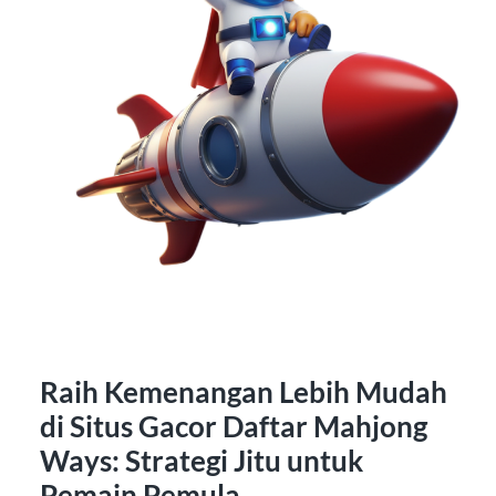
Raih Kemenangan Lebih Mudah
di Situs Gacor Daftar Mahjong
Ways: Strategi Jitu untuk
Pemain Pemula