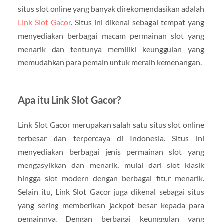
situs slot online yang banyak direkomendasikan adalah
Link Slot Gacor
. Situs ini dikenal sebagai tempat yang
menyediakan berbagai macam permainan slot yang
menarik dan tentunya memiliki keunggulan yang
memudahkan para pemain untuk meraih kemenangan.
Apa itu Link Slot Gacor?
Link Slot Gacor merupakan salah satu situs slot online
terbesar dan terpercaya di Indonesia. Situs ini
menyediakan berbagai jenis permainan slot yang
mengasyikkan dan menarik, mulai dari slot klasik
hingga slot modern dengan berbagai fitur menarik.
Selain itu, Link Slot Gacor juga dikenal sebagai situs
yang sering memberikan jackpot besar kepada para
pemainnya. Dengan berbagai keunggulan yang