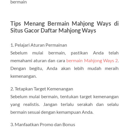
bermain
Tips Menang Bermain Mahjong Ways di
Situs Gacor Daftar Mahjong Ways
1. Pelajari Aturan Permainan
Sebelum mulai bermain, pastikan Anda telah
memahami aturan dan cara
bermain Mahjong Ways 2
.
Dengan begitu, Anda akan lebih mudah meraih
kemenangan.
2. Tetapkan Target Kemenangan
Sebelum mulai bermain, tentukan target kemenangan
yang realistis. Jangan terlalu serakah dan selalu
bermain sesuai dengan kemampuan Anda.
3. Manfaatkan Promo dan Bonus