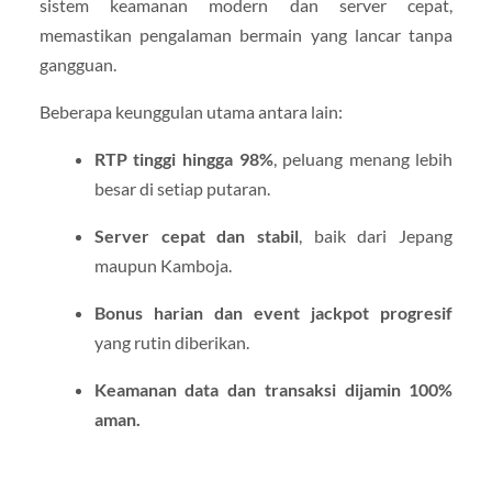
sistem keamanan modern dan server cepat,
memastikan pengalaman bermain yang lancar tanpa
gangguan.
Beberapa keunggulan utama antara lain:
RTP tinggi hingga 98%
, peluang menang lebih
besar di setiap putaran.
Server cepat dan stabil
, baik dari Jepang
maupun Kamboja.
Bonus harian dan event jackpot progresif
yang rutin diberikan.
Keamanan data dan transaksi dijamin 100%
aman.