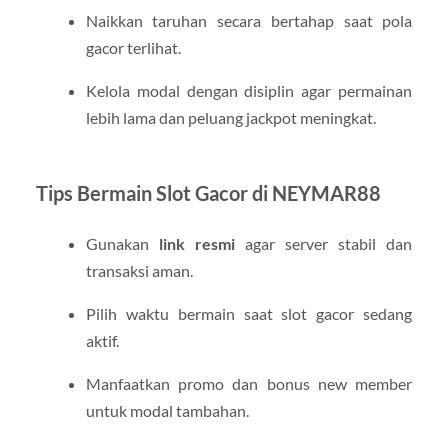
Naikkan taruhan secara bertahap saat pola
gacor terlihat.
Kelola modal dengan disiplin agar permainan
lebih lama dan peluang jackpot meningkat.
Tips Bermain Slot Gacor di NEYMAR88
Gunakan
link resmi
agar server stabil dan
transaksi aman.
Pilih waktu bermain saat slot gacor sedang
aktif.
Manfaatkan promo dan bonus new member
untuk modal tambahan.