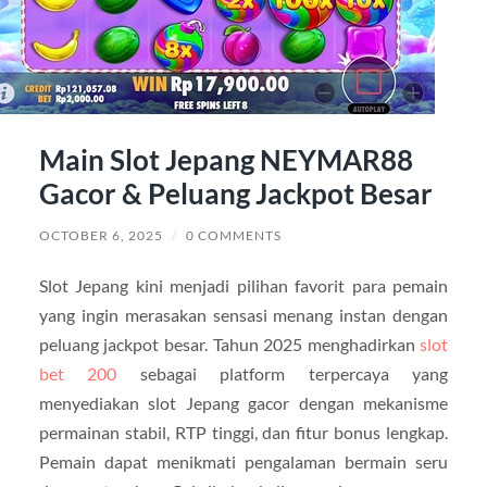
Main Slot Jepang NEYMAR88
Gacor & Peluang Jackpot Besar
OCTOBER 6, 2025
/
0 COMMENTS
Slot Jepang kini menjadi pilihan favorit para pemain
yang ingin merasakan sensasi menang instan dengan
peluang jackpot besar. Tahun 2025 menghadirkan
slot
bet 200
sebagai platform terpercaya yang
menyediakan slot Jepang gacor dengan mekanisme
permainan stabil, RTP tinggi, dan fitur bonus lengkap.
Pemain dapat menikmati pengalaman bermain seru