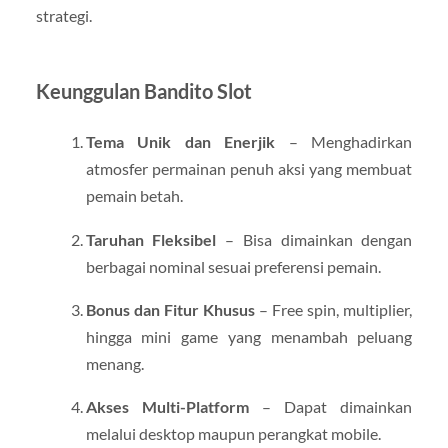
strategi.
Keunggulan Bandito Slot
Tema Unik dan Enerjik
– Menghadirkan
atmosfer permainan penuh aksi yang membuat
pemain betah.
Taruhan Fleksibel
– Bisa dimainkan dengan
berbagai nominal sesuai preferensi pemain.
Bonus dan Fitur Khusus
– Free spin, multiplier,
hingga mini game yang menambah peluang
menang.
Akses Multi-Platform
– Dapat dimainkan
melalui desktop maupun perangkat mobile.