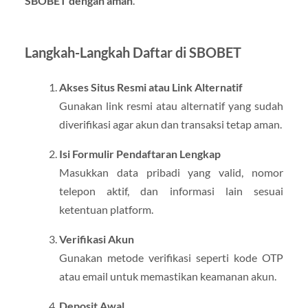
SBOBET dengan aman
.
Langkah-Langkah Daftar di SBOBET
Akses Situs Resmi atau Link Alternatif
Gunakan link resmi atau alternatif yang sudah
diverifikasi agar akun dan transaksi tetap aman.
Isi Formulir Pendaftaran Lengkap
Masukkan data pribadi yang valid, nomor
telepon aktif, dan informasi lain sesuai
ketentuan platform.
Verifikasi Akun
Gunakan metode verifikasi seperti kode OTP
atau email untuk memastikan keamanan akun.
Deposit Awal