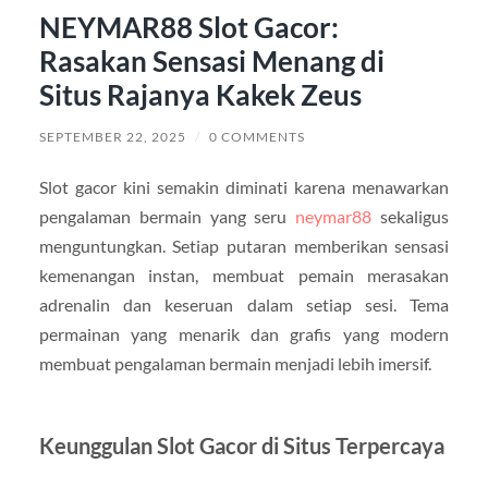
NEYMAR88 Slot Gacor:
Rasakan Sensasi Menang di
Situs Rajanya Kakek Zeus
SEPTEMBER 22, 2025
/
0 COMMENTS
Slot gacor kini semakin diminati karena menawarkan
pengalaman bermain yang seru
neymar88
sekaligus
menguntungkan. Setiap putaran memberikan sensasi
kemenangan instan, membuat pemain merasakan
adrenalin dan keseruan dalam setiap sesi. Tema
permainan yang menarik dan grafis yang modern
membuat pengalaman bermain menjadi lebih imersif.
Keunggulan Slot Gacor di Situs Terpercaya