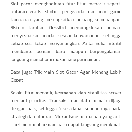
Slot gacor menghadirkan fitur-fitur menarik seperti
putaran gratis, simbol pengganda, dan mini game
tambahan yang meningkatkan peluang kemenangan.
Sistem taruhan fleksibel memungkinkan pemain
menyesuaikan modal sesuai kenyamanan, sehingga
setiap sesi tetap menyenangkan. Antarmuka intuitif
membantu pemain baru maupun berpengalaman
langsung memahami mekanisme permainan.
Baca juga: Trik Main Slot Gacor Agar Menang Lebih
Cepat
Selain fitur menarik, keamanan dan stabilitas server
menjadi prioritas. Transaksi dan data pemain dijaga
dengan baik, sehingga fokus dapat sepenuhnya pada
strategi dan hiburan. Mekanisme permainan yang anti
ribet membuat pemain baru dapat langsung menikmati