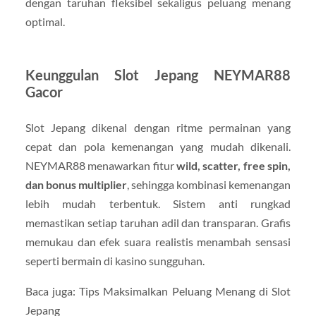
dengan taruhan fleksibel sekaligus peluang menang
optimal.
Keunggulan Slot Jepang NEYMAR88
Gacor
Slot Jepang dikenal dengan ritme permainan yang
cepat dan pola kemenangan yang mudah dikenali.
NEYMAR88 menawarkan fitur
wild, scatter, free spin,
dan bonus multiplier
, sehingga kombinasi kemenangan
lebih mudah terbentuk. Sistem anti rungkad
memastikan setiap taruhan adil dan transparan. Grafis
memukau dan efek suara realistis menambah sensasi
seperti bermain di kasino sungguhan.
Baca juga: Tips Maksimalkan Peluang Menang di Slot
Jepang