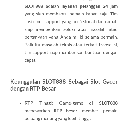
SLOT888
adalah
layanan pelanggan 24 jam
yang siap membantu pemain kapan saja. Tim
customer support yang profesional dan ramah
siap memberikan solusi atas masalah atau
pertanyaan yang Anda miliki selama bermain.
Baik itu masalah teknis atau terkait transaksi,
tim support siap memberikan bantuan dengan
cepat.
Keunggulan SLOT888 Sebagai Slot Gacor
dengan RTP Besar
RTP Tinggi
: Game-game di
SLOT888
menawarkan
RTP besar
, memberi pemain
peluang menang yang lebih tinggi.