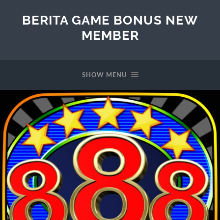
BERITA GAME BONUS NEW
MEMBER
SHOW MENU