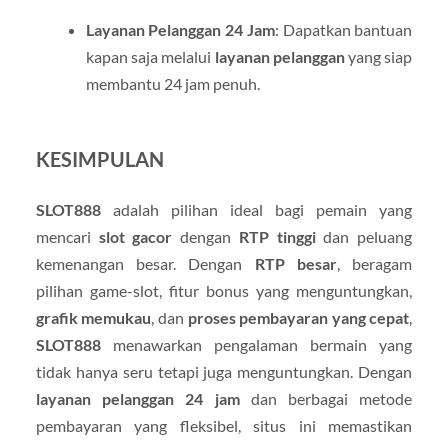
Layanan Pelanggan 24 Jam
: Dapatkan bantuan
kapan saja melalui
layanan pelanggan
yang siap
membantu 24 jam penuh.
KESIMPULAN
SLOT888
adalah pilihan ideal bagi pemain yang
mencari
slot gacor
dengan
RTP tinggi
dan peluang
kemenangan besar. Dengan
RTP besar
, beragam
pilihan game-slot, fitur bonus yang menguntungkan,
grafik memukau
, dan
proses pembayaran yang cepat
,
SLOT888
menawarkan pengalaman bermain yang
tidak hanya seru tetapi juga menguntungkan. Dengan
layanan pelanggan 24 jam
dan berbagai metode
pembayaran yang fleksibel, situs ini memastikan