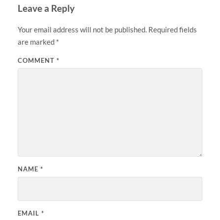
Leave a Reply
Your email address will not be published.
Required fields
are marked
*
COMMENT
*
NAME
*
EMAIL
*