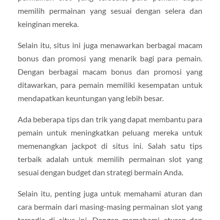
memilih permainan yang sesuai dengan selera dan
keinginan mereka.
Selain itu, situs ini juga menawarkan berbagai macam
bonus dan promosi yang menarik bagi para pemain.
Dengan berbagai macam bonus dan promosi yang
ditawarkan, para pemain memiliki kesempatan untuk
mendapatkan keuntungan yang lebih besar.
Ada beberapa tips dan trik yang dapat membantu para
pemain untuk meningkatkan peluang mereka untuk
memenangkan jackpot di situs ini. Salah satu tips
terbaik adalah untuk memilih permainan slot yang
sesuai dengan budget dan strategi bermain Anda.
Selain itu, penting juga untuk memahami aturan dan
cara bermain dari masing-masing permainan slot yang
tersedia di situs ini. Dengan memahami aturan dan