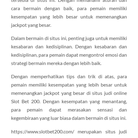
cara bermain dengan baik, para pemain memiliki
kesempatan yang lebih besar untuk memenangkan
jackpot yang besar.
Dalam bermain di situs ini, penting juga untuk memiliki
kesabaran dan kedisiplinan. Dengan kesabaran dan
kedisiplinan, para pemain dapat mengontrol emosi dan
strategi bermain mereka dengan lebih baik.
Dengan memperhatikan tips dan trik di atas, para
pemain memiliki kesempatan yang lebih besar untuk
memenangkan jackpot yang besar di situs judi online
Slot Bet 200. Dengan kesempatan yang menantang,
para pemain dapat merasakan sensasi dan
kegembiraan yang luar biasa dalam bermain di situs ini.
https://www.slotbet200.com/ merupakan situs judi