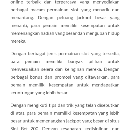
online terbaik dan terpercaya yang menyediakan
berbagai macam permainan slot yang menarik dan
menantang. Dengan peluang jackpot besar yang
menanti, para pemain memiliki kesempatan untuk
memenangkan hadiah yang besar dan mengubah hidup
mereka.
Dengan berbagai jenis permainan slot yang tersedia,
para pemain memiliki banyak pilihan untuk
menyesuaikan selera dan keinginan mereka. Dengan
berbagai bonus dan promosi yang ditawarkan, para
pemain memiliki kesempatan untuk mendapatkan
keuntungan yang lebih besar.
Dengan mengikuti tips dan trik yang telah disebutkan
di atas, para pemain memiliki kesempatan yang lebih
besar untuk memenangkan jackpot yang besar di situs
Slot Bet 200. Dengan kesabaran, kedisiplinan, dan