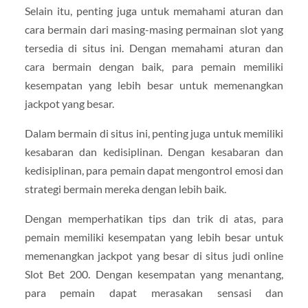
Selain itu, penting juga untuk memahami aturan dan
cara bermain dari masing-masing permainan slot yang
tersedia di situs ini. Dengan memahami aturan dan
cara bermain dengan baik, para pemain memiliki
kesempatan yang lebih besar untuk memenangkan
jackpot yang besar.
Dalam bermain di situs ini, penting juga untuk memiliki
kesabaran dan kedisiplinan. Dengan kesabaran dan
kedisiplinan, para pemain dapat mengontrol emosi dan
strategi bermain mereka dengan lebih baik.
Dengan memperhatikan tips dan trik di atas, para
pemain memiliki kesempatan yang lebih besar untuk
memenangkan jackpot yang besar di situs judi online
Slot Bet 200. Dengan kesempatan yang menantang,
para pemain dapat merasakan sensasi dan