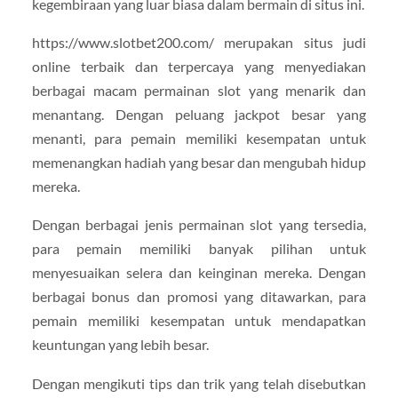
kegembiraan yang luar biasa dalam bermain di situs ini.
https://www.slotbet200.com/ merupakan situs judi
online terbaik dan terpercaya yang menyediakan
berbagai macam permainan slot yang menarik dan
menantang. Dengan peluang jackpot besar yang
menanti, para pemain memiliki kesempatan untuk
memenangkan hadiah yang besar dan mengubah hidup
mereka.
Dengan berbagai jenis permainan slot yang tersedia,
para pemain memiliki banyak pilihan untuk
menyesuaikan selera dan keinginan mereka. Dengan
berbagai bonus dan promosi yang ditawarkan, para
pemain memiliki kesempatan untuk mendapatkan
keuntungan yang lebih besar.
Dengan mengikuti tips dan trik yang telah disebutkan