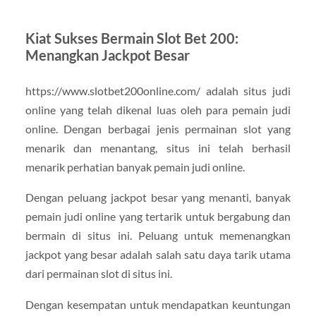
Kiat Sukses Bermain Slot Bet 200:
Menangkan Jackpot Besar
https://www.slotbet200online.com/ adalah situs judi
online yang telah dikenal luas oleh para pemain judi
online. Dengan berbagai jenis permainan slot yang
menarik dan menantang, situs ini telah berhasil
menarik perhatian banyak pemain judi online.
Dengan peluang jackpot besar yang menanti, banyak
pemain judi online yang tertarik untuk bergabung dan
bermain di situs ini. Peluang untuk memenangkan
jackpot yang besar adalah salah satu daya tarik utama
dari permainan slot di situs ini.
Dengan kesempatan untuk mendapatkan keuntungan