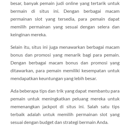
besar, banyak pemain judi online yang tertarik untuk
bermain di situs ini. Dengan berbagai macam
permainan slot yang tersedia, para pemain dapat
memilih permainan yang sesuai dengan selera dan
keinginan mereka.
Selain itu, situs ini juga menawarkan berbagai macam
bonus dan promosi yang menarik bagi para pemain.
Dengan berbagai macam bonus dan promosi yang
ditawarkan, para pemain memiliki kesempatan untuk
mendapatkan keuntungan yang lebih besar.
Ada beberapa tips dan trik yang dapat membantu para
pemain untuk meningkatkan peluang mereka untuk
memenangkan jackpot di situs ini. Salah satu tips
terbaik adalah untuk memilih permainan slot yang
sesuai dengan budget dan strategi bermain Anda.