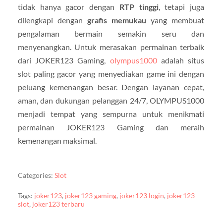
tidak hanya gacor dengan
RTP tinggi
, tetapi juga
dilengkapi dengan
grafis memukau
yang membuat
pengalaman bermain semakin seru dan
menyenangkan. Untuk merasakan permainan terbaik
dari JOKER123 Gaming,
olympus1000
adalah situs
slot paling gacor yang menyediakan game ini dengan
peluang kemenangan besar. Dengan layanan cepat,
aman, dan dukungan pelanggan 24/7, OLYMPUS1000
menjadi tempat yang sempurna untuk menikmati
permainan JOKER123 Gaming dan meraih
kemenangan maksimal.
Categories:
Slot
Tags:
joker123
,
joker123 gaming
,
joker123 login
,
joker123
slot
,
joker123 terbaru