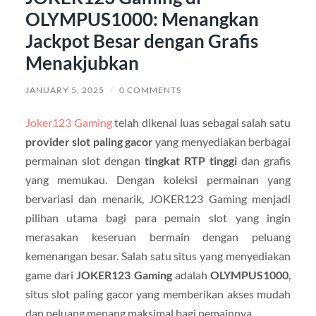
OLYMPUS1000: Menangkan
Jackpot Besar dengan Grafis
Menakjubkan
JANUARY 5, 2025
/
0 COMMENTS
Joker123 Gaming
telah dikenal luas sebagai salah satu
provider slot paling gacor
yang menyediakan berbagai
permainan slot dengan
tingkat RTP tinggi
dan grafis
yang memukau. Dengan koleksi permainan yang
bervariasi dan menarik, JOKER123 Gaming menjadi
pilihan utama bagi para pemain slot yang ingin
merasakan keseruan bermain dengan peluang
kemenangan besar. Salah satu situs yang menyediakan
game dari
JOKER123 Gaming
adalah
OLYMPUS1000
,
situs slot paling gacor yang memberikan akses mudah
dan peluang menang maksimal bagi pemainnya.