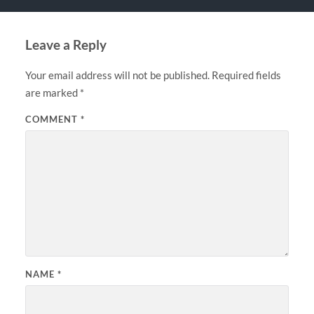
Leave a Reply
Your email address will not be published.
Required fields
are marked
*
COMMENT
*
NAME
*