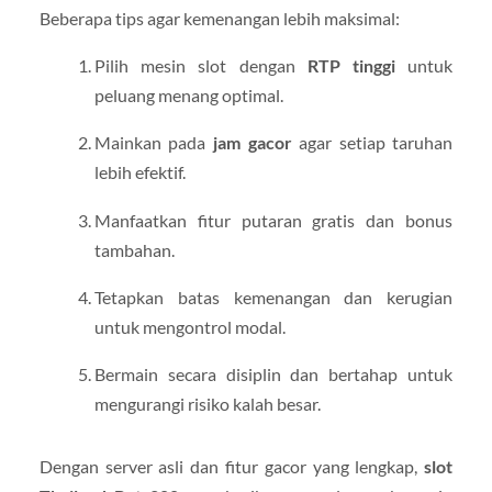
Beberapa tips agar kemenangan lebih maksimal:
Pilih mesin slot dengan
RTP tinggi
untuk
peluang menang optimal.
Mainkan pada
jam gacor
agar setiap taruhan
lebih efektif.
Manfaatkan fitur putaran gratis dan bonus
tambahan.
Tetapkan batas kemenangan dan kerugian
untuk mengontrol modal.
Bermain secara disiplin dan bertahap untuk
mengurangi risiko kalah besar.
Dengan server asli dan fitur gacor yang lengkap,
slot