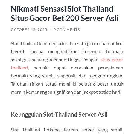
Nikmati Sensasi Slot Thailand
Situs Gacor Bet 200 Server Asli
OCTOBER 12, 2025
/
0 COMMENTS
Slot Thailand kini menjadi salah satu permainan online
favorit karena menghadirkan keseruan bermain
sekaligus peluang menang tinggi. Dengan
situs gacor
thailand
, pemain dapat merasakan pengalaman
bermain yang stabil, responsif, dan menguntungkan.
Taruhan ringan tetap memiliki peluang besar untuk
meraih kemenangan signifikan dan jackpot setiap hari.
Keunggulan Slot Thailand Server Asli
Slot Thailand terkenal karena server yang stabil,