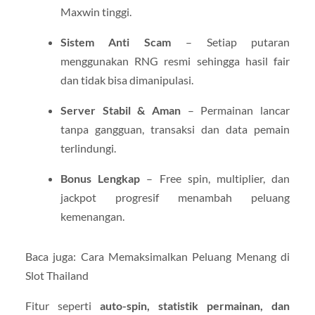
Maxwin tinggi.
Sistem Anti Scam
– Setiap putaran
menggunakan RNG resmi sehingga hasil fair
dan tidak bisa dimanipulasi.
Server Stabil & Aman
– Permainan lancar
tanpa gangguan, transaksi dan data pemain
terlindungi.
Bonus Lengkap
– Free spin, multiplier, dan
jackpot progresif menambah peluang
kemenangan.
Baca juga: Cara Memaksimalkan Peluang Menang di
Slot Thailand
Fitur seperti
auto-spin, statistik permainan, dan