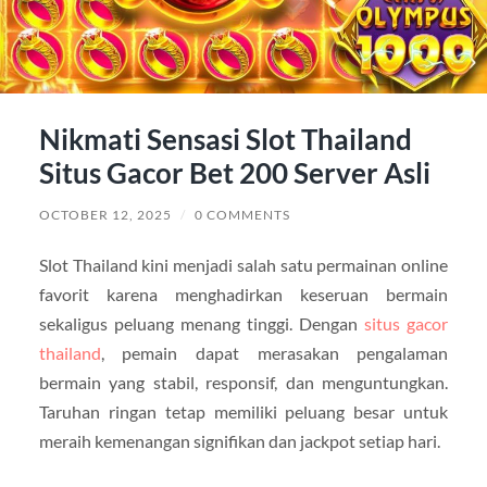
Nikmati Sensasi Slot Thailand
Situs Gacor Bet 200 Server Asli
OCTOBER 12, 2025
/
0 COMMENTS
Slot Thailand kini menjadi salah satu permainan online
favorit karena menghadirkan keseruan bermain
sekaligus peluang menang tinggi. Dengan
situs gacor
thailand
, pemain dapat merasakan pengalaman
bermain yang stabil, responsif, dan menguntungkan.
Taruhan ringan tetap memiliki peluang besar untuk
meraih kemenangan signifikan dan jackpot setiap hari.