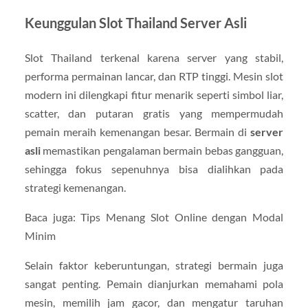
Keunggulan Slot Thailand Server Asli
Slot Thailand terkenal karena server yang stabil,
performa permainan lancar, dan RTP tinggi. Mesin slot
modern ini dilengkapi fitur menarik seperti simbol liar,
scatter, dan putaran gratis yang mempermudah
pemain meraih kemenangan besar. Bermain di
server
asli
memastikan pengalaman bermain bebas gangguan,
sehingga fokus sepenuhnya bisa dialihkan pada
strategi kemenangan.
Baca juga: Tips Menang Slot Online dengan Modal
Minim
Selain faktor keberuntungan, strategi bermain juga
sangat penting. Pemain dianjurkan memahami pola
mesin, memilih jam gacor, dan mengatur taruhan