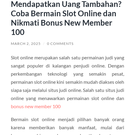
Mendapatkan Uang Tambahan?
Coba Bermain Slot Online dan
Nikmati Bonus New Member
100
MARCH 2, 2025
/
0 COMMENTS
Slot online merupakan salah satu permainan judi yang
sangat populer di kalangan penjudi online. Dengan
perkembangan teknologi yang semakin pesat,
permainan slot online kini semakin mudah diakses oleh
siapa saja melalui situs judi online. Salah satu situs judi
online yang menawarkan permainan slot online dan
bonus new member 100
Bermain slot online menjadi pilihan banyak orang
karena memberikan banyak manfaat, mulai dari