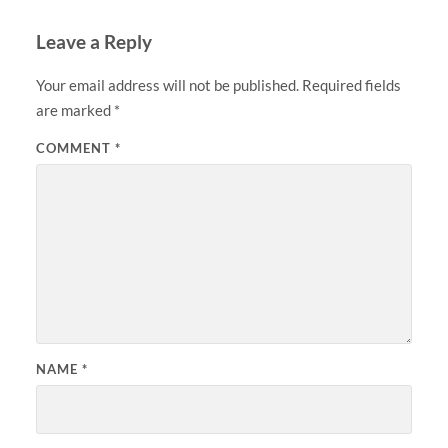
Leave a Reply
Your email address will not be published.
Required fields
are marked
*
COMMENT
*
NAME
*