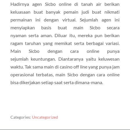
Hadirnya agen Sicbo online di tanah air berikan
keluasaan buat banyak pemain judi buat nikmati
permainan ini dengan virtual. Sejumlah agen ini
menyiapkan basis buat main Sicbo secara
nyaman serta aman. Diluar itu, mereka pun berikan
ragam taruhan yang memikat serta berbagai variasi.
Main Sicbo dengan cara online punya
sejumlah keuntungan. Diantaranya yaitu keluwesan
waktu. Tak sama main di casino off line yang punya jam
operasional terbatas, main Sicbo dengan cara online
bisa dikerjakan setiap saat serta dimana-mana.
Categories:
Uncategorized