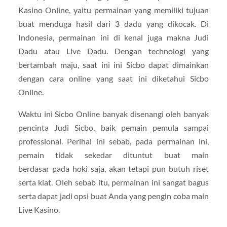
Kasino Online, yaitu permainan yang memiliki tujuan
buat menduga hasil dari 3 dadu yang dikocak. Di
Indonesia, permainan ini di kenal juga makna Judi
Dadu atau Live Dadu. Dengan technologi yang
bertambah maju, saat ini ini Sicbo dapat dimainkan
dengan cara online yang saat ini diketahui Sicbo
Online.
Waktu ini Sicbo Online banyak disenangi oleh banyak
pencinta Judi Sicbo, baik pemain pemula sampai
professional. Perihal ini sebab, pada permainan ini,
pemain tidak sekedar dituntut buat main
berdasar pada hoki saja, akan tetapi pun butuh riset
serta kiat. Oleh sebab itu, permainan ini sangat bagus
serta dapat jadi opsi buat Anda yang pengin coba main
Live Kasino.