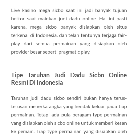
Live kasino mega sicbo saat ini jadi banyak tujuan
bettor saat mainkan judi dadu online. Hal ini pasti
karena, mega sicbo banyak disiapkan oleh situs
terkenal di Indonesia. dan telah tentunya terjaga fair-
play dari semua permainan yang disiapkan oleh
provider besar seperti pragmatic play.
Tipe Taruhan Judi Dadu Sicbo Online
Resmi Di Indonesia
Taruhan judi dadu sicbo sendiri bukan hanya terus-
terusan menerka angka yang hendak keluar pada tiap
permainan. Tetapi ada pula beragam type permainan
yang disiapkan oleh sicbo online untuk memberi kesan
ke pemain. Tiap type permainan yang disiapkan oleh