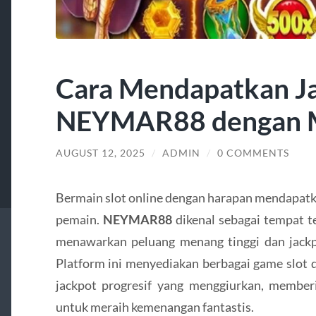
Cara Mendapatkan Ja
NEYMAR88 dengan 
AUGUST 12, 2025
/
ADMIN
/
0 COMMENTS
Bermain slot online dengan harapan mendapatka
pemain.
NEYMAR88
dikenal sebagai tempat t
menawarkan peluang menang tinggi dan jackp
Platform ini menyediakan berbagai game slot 
jackpot progresif yang menggiurkan, membe
untuk meraih kemenangan fantastis.