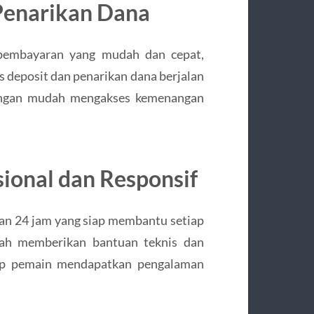
Penarikan Dana
 pembayaran yang mudah dan cepat,
es deposit dan penarikan dana berjalan
dengan mudah mengakses kemenangan
ional dan Responsif
n 24 jam yang siap membantu setiap
mah memberikan bantuan teknis dan
iap pemain mendapatkan pengalaman