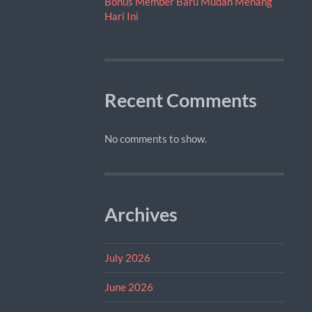
Bonus Member Baru Mudah Menang
Hari Ini
Recent Comments
No comments to show.
Archives
July 2026
June 2026