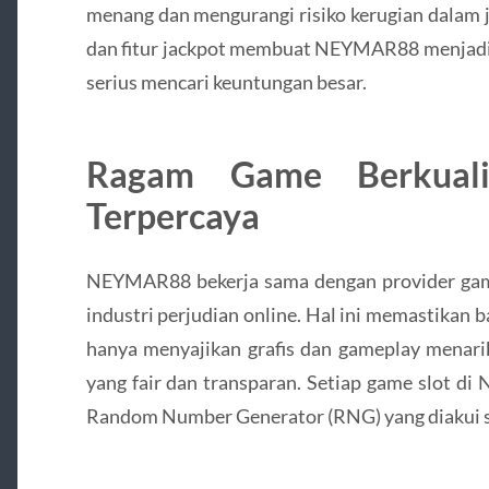
menang dan mengurangi risiko kerugian dalam 
dan fitur jackpot membuat NEYMAR88 menjadi t
serius mencari keuntungan besar.
Ragam Game Berkualit
Terpercaya
NEYMAR88 bekerja sama dengan provider gam
industri perjudian online. Hal ini memastikan
hanya menyajikan grafis dan gameplay menarik
yang fair dan transparan. Setiap game slot 
Random Number Generator (RNG) yang diakui se