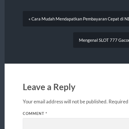
« Cara Mudah Mendapatkan Pembayaran Cepat di
Mengenal SLOT 777 Gacor
Leave a Reply
Your email address will not be published.
Required 
COMMENT
*