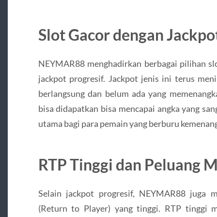
Slot Gacor dengan Jackpot
NEYMAR88 menghadirkan berbagai pilihan slot
jackpot progresif. Jackpot jenis ini terus men
berlangsung dan belum ada yang memenangka
bisa didapatkan bisa mencapai angka yang sanga
utama bagi para pemain yang berburu kemenang
RTP Tinggi dan Peluang 
Selain jackpot progresif, NEYMAR88 juga 
(Return to Player) yang tinggi. RTP tinggi