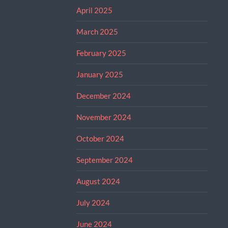
April 2025
March 2025
February 2025
January 2025
December 2024
November 2024
October 2024
September 2024
August 2024
July 2024
June 2024