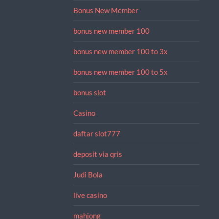
Bonus New Member
bonus new member 100
bonus new member 100 to 3x
bonus new member 100 to 5x
bonus slot
Casino
daftar slot777
deposit via qris
Judi Bola
live casino
mahjong