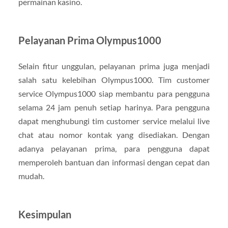
permainan kasino.
Pelayanan Prima Olympus1000
Selain fitur unggulan, pelayanan prima juga menjadi
salah satu kelebihan Olympus1000. Tim customer
service Olympus1000 siap membantu para pengguna
selama 24 jam penuh setiap harinya. Para pengguna
dapat menghubungi tim customer service melalui live
chat atau nomor kontak yang disediakan. Dengan
adanya pelayanan prima, para pengguna dapat
memperoleh bantuan dan informasi dengan cepat dan
mudah.
Kesimpulan