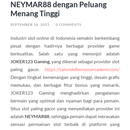
NEYMAR88 dengan Peluang
Menang Tinggi
SEPTEMBER 16, 2025
/
0 COMMENTS
Industri slot online di Indonesia semakin berkembang
pesat dengan hadirnya berbagai provider game
berkualitas. Salah satu yang menonjol adalah
JOKER123 Gaming
, yang dikenal sebagai provider slot
paling gacor.
https://salondefiestascercademi.com/
Dengan tingkat kemenangan yang tinggi, desain grafis
memukau, dan berbagai fitur bonus yang menarik,
JOKER123 Gaming menghadirkan pengalaman
bermain yang optimal dan nyaman bagi para pemain.
Situs slot paling gacor yang menyediakan provider ini
adalah
NEYMAR88
, sehingga pemain dapat merasakan
sensasi permainan slot terbaik di platform yang