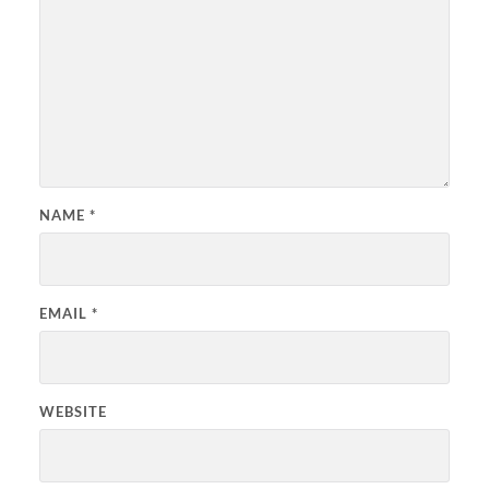
NAME
*
EMAIL
*
WEBSITE