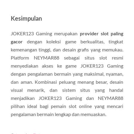
Kesimpulan
JOKER123 Gaming merupakan
provider slot paling
gacor
dengan koleksi game berkualitas, tingkat
kemenangan tinggi, dan desain grafis yang memukau.
Platform NEYMAR88 sebagai situs slot resmi
menyediakan akses ke game JOKER123 Gaming
dengan pengalaman bermain yang maksimal, nyaman,
dan aman. Kombinasi peluang menang besar, desain
visual menarik, dan sistem situs yang handal
menjadikan JOKER123 Gaming dan NEYMAR88
pilihan ideal bagi pemain slot online yang mencari
pengalaman bermain lengkap dan memuaskan.