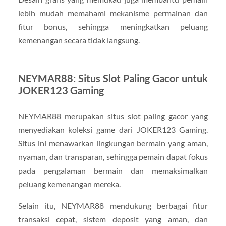
lebih mudah memahami mekanisme permainan dan
fitur bonus, sehingga meningkatkan peluang
kemenangan secara tidak langsung.
NEYMAR88: Situs Slot Paling Gacor untuk
JOKER123 Gaming
NEYMAR88 merupakan situs slot paling gacor yang
menyediakan koleksi game dari JOKER123 Gaming.
Situs ini menawarkan lingkungan bermain yang aman,
nyaman, dan transparan, sehingga pemain dapat fokus
pada pengalaman bermain dan memaksimalkan
peluang kemenangan mereka.
Selain itu, NEYMAR88 mendukung berbagai fitur
transaksi cepat, sistem deposit yang aman, dan