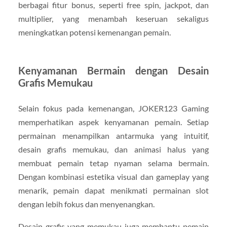
berbagai fitur bonus, seperti free spin, jackpot, dan
multiplier, yang menambah keseruan sekaligus
meningkatkan potensi kemenangan pemain.
Kenyamanan Bermain dengan Desain
Grafis Memukau
Selain fokus pada kemenangan, JOKER123 Gaming
memperhatikan aspek kenyamanan pemain. Setiap
permainan menampilkan antarmuka yang intuitif,
desain grafis memukau, dan animasi halus yang
membuat pemain tetap nyaman selama bermain.
Dengan kombinasi estetika visual dan gameplay yang
menarik, pemain dapat menikmati permainan slot
dengan lebih fokus dan menyenangkan.
Desain grafis yang memukau juga membantu pemain