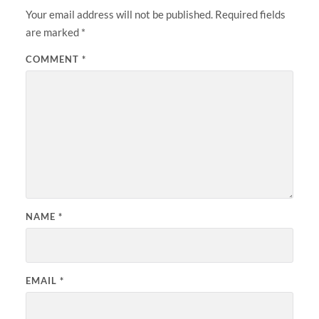
Your email address will not be published.
Required fields
are marked
*
COMMENT
*
NAME
*
EMAIL
*