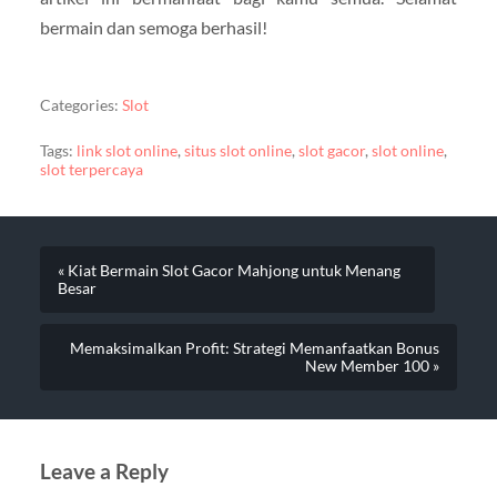
bermain dan semoga berhasil!
Categories:
Slot
Tags:
link slot online
,
situs slot online
,
slot gacor
,
slot online
,
slot terpercaya
« Kiat Bermain Slot Gacor Mahjong untuk Menang
Besar
Memaksimalkan Profit: Strategi Memanfaatkan Bonus
New Member 100 »
Leave a Reply