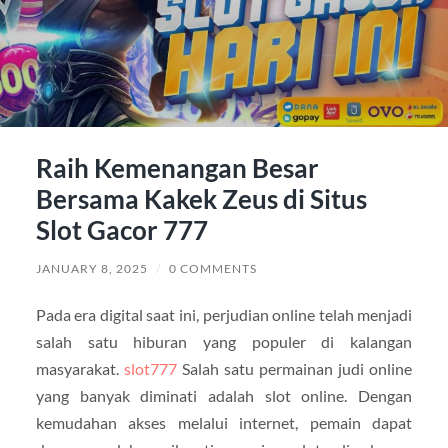
Raih Kemenangan Besar
Bersama Kakek Zeus di Situs
Slot Gacor 777
JANUARY 8, 2025
/
0 COMMENTS
Pada era digital saat ini, perjudian online telah menjadi
salah satu hiburan yang populer di kalangan
masyarakat.
slot777
Salah satu permainan judi online
yang banyak diminati adalah slot online. Dengan
kemudahan akses melalui internet, pemain dapat