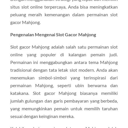
situs slot online terpercaya, Anda bisa meningkatkan
peluang meraih kemenangan dalam permainan slot
gacor Mahjong.
Pengenalan Mengenai Slot Gacor Mahjong
Slot gacor Mahjong adalah salah satu permainan slot
online yang populer di kalangan pemain judi.
Permainan ini menggabungkan antara tema Mahjong
tradisional dengan tata letak slot modern. Anda akan
menemukan simbol-simbol yang terinspirasi dari
permainan Mahjong, seperti ubin berwarna dan
katakana. Slot gacor Mahjong biasanya memiliki
jumlah gulungan dan garis pembayaran yang berbeda,
yang memungkinkan pemain untuk memilih taruhan
sesuai dengan keinginan mereka.