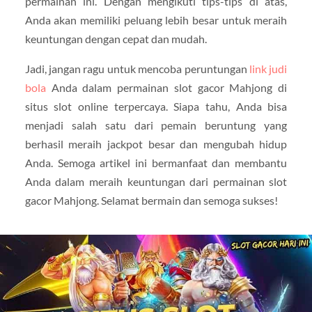
permainan ini. Dengan mengikuti tips-tips di atas,
Anda akan memiliki peluang lebih besar untuk meraih
keuntungan dengan cepat dan mudah.
Jadi, jangan ragu untuk mencoba peruntungan
link judi
bola
Anda dalam permainan slot gacor Mahjong di
situs slot online terpercaya. Siapa tahu, Anda bisa
menjadi salah satu dari pemain beruntung yang
berhasil meraih jackpot besar dan mengubah hidup
Anda. Semoga artikel ini bermanfaat dan membantu
Anda dalam meraih keuntungan dari permainan slot
gacor Mahjong. Selamat bermain dan semoga sukses!