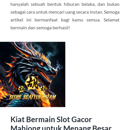
hanyalah sebuah bentuk hiburan belaka, dan bukan
sebagai cara untuk mencari uang secara instan. Semoga
artikel ini bermanfaat bagi kamu semua. Selamat
bermain dan semoga berhasil!
Kiat Bermain Slot Gacor
Mahjong untuk Menang Besar