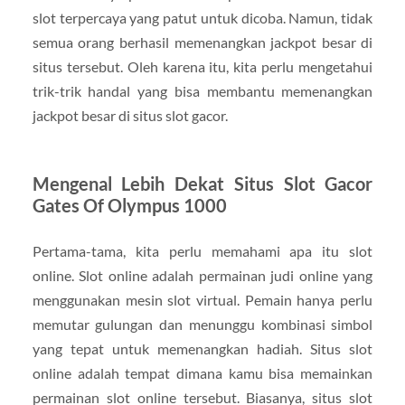
slot terpercaya yang patut untuk dicoba. Namun, tidak
semua orang berhasil memenangkan jackpot besar di
situs tersebut. Oleh karena itu, kita perlu mengetahui
trik-trik handal yang bisa membantu memenangkan
jackpot besar di situs slot gacor.
Mengenal Lebih Dekat Situs Slot Gacor
Gates Of Olympus 1000
Pertama-tama, kita perlu memahami apa itu slot
online. Slot online adalah permainan judi online yang
menggunakan mesin slot virtual. Pemain hanya perlu
memutar gulungan dan menunggu kombinasi simbol
yang tepat untuk memenangkan hadiah. Situs slot
online adalah tempat dimana kamu bisa memainkan
permainan slot online tersebut. Biasanya, situs slot