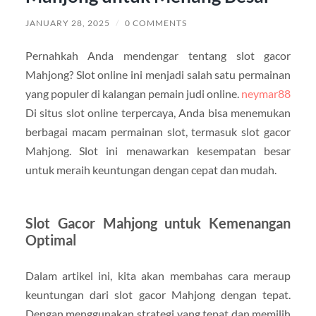
JANUARY 28, 2025
/
0 COMMENTS
Pernahkah Anda mendengar tentang slot gacor
Mahjong? Slot online ini menjadi salah satu permainan
yang populer di kalangan pemain judi online.
neymar88
Di situs slot online terpercaya, Anda bisa menemukan
berbagai macam permainan slot, termasuk slot gacor
Mahjong. Slot ini menawarkan kesempatan besar
untuk meraih keuntungan dengan cepat dan mudah.
Slot Gacor Mahjong untuk Kemenangan
Optimal
Dalam artikel ini, kita akan membahas cara meraup
keuntungan dari slot gacor Mahjong dengan tepat.
Dengan menggunakan strategi yang tepat dan memilih