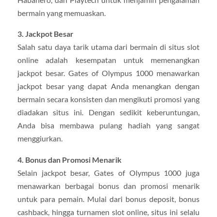
bermain yang memuaskan.
3. Jackpot Besar
Salah satu daya tarik utama dari bermain di situs slot
online adalah kesempatan untuk memenangkan
jackpot besar. Gates of Olympus 1000 menawarkan
jackpot besar yang dapat Anda menangkan dengan
bermain secara konsisten dan mengikuti promosi yang
diadakan situs ini. Dengan sedikit keberuntungan,
Anda bisa membawa pulang hadiah yang sangat
menggiurkan.
4. Bonus dan Promosi Menarik
Selain jackpot besar, Gates of Olympus 1000 juga
menawarkan berbagai bonus dan promosi menarik
untuk para pemain. Mulai dari bonus deposit, bonus
cashback, hingga turnamen slot online, situs ini selalu