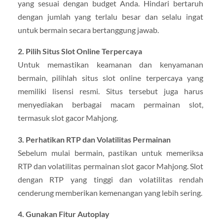
yang sesuai dengan budget Anda. Hindari bertaruh
dengan jumlah yang terlalu besar dan selalu ingat
untuk bermain secara bertanggung jawab.
2. Pilih Situs Slot Online Terpercaya
Untuk memastikan keamanan dan kenyamanan
bermain, pilihlah situs slot online terpercaya yang
memiliki lisensi resmi. Situs tersebut juga harus
menyediakan berbagai macam permainan slot,
termasuk slot gacor Mahjong.
3. Perhatikan RTP dan Volatilitas Permainan
Sebelum mulai bermain, pastikan untuk memeriksa
RTP dan volatilitas permainan slot gacor Mahjong. Slot
dengan RTP yang tinggi dan volatilitas rendah
cenderung memberikan kemenangan yang lebih sering.
4. Gunakan Fitur Autoplay