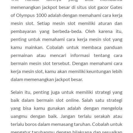
memenangkan jackpot besar di situs slot gacor Gates
of Olympus 1000 adalah dengan memahami cara kerja
mesin slot. Setiap mesin slot memiliki aturan dan
pembayaran yang berbeda-beda. Oleh karena itu,
penting untuk memahami cara kerja mesin slot yang
kamu mainkan. Cobalah untuk membaca panduan
permainan atau mencari informasi tentang cara
bermain mesin slot tersebut. Dengan memahami cara
kerja mesin slot, kamu akan memiliki keuntungan lebih
dalam memenangkan jackpot besar.
Selain itu, penting juga untuk memiliki strategi yang
baik dalam bermain slot online. Salah satu strategi
yang bisa kamu gunakan adalah dengan mengelola
uangmu dengan baik. Jangan terlalu serakah atau
terlalu boros dalam memasang taruhan. Cobalah untuk
mengatur taruhanmu dengan bijaksana dan sesuaikan