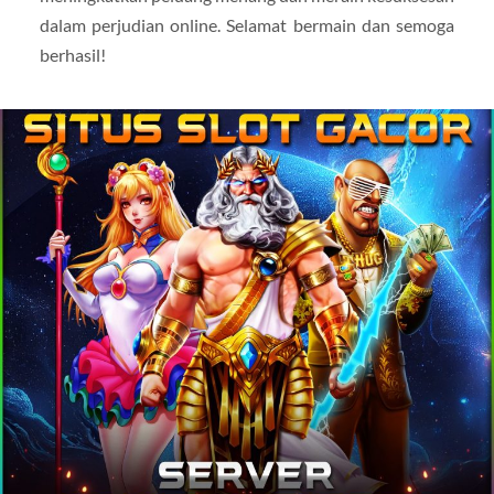
dalam perjudian online. Selamat bermain dan semoga
berhasil!