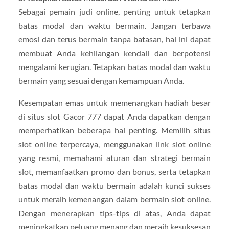
Sebagai pemain judi online, penting untuk tetapkan
batas modal dan waktu bermain. Jangan terbawa
emosi dan terus bermain tanpa batasan, hal ini dapat
membuat Anda kehilangan kendali dan berpotensi
mengalami kerugian. Tetapkan batas modal dan waktu
bermain yang sesuai dengan kemampuan Anda.
Kesempatan emas untuk memenangkan hadiah besar
di situs slot Gacor 777 dapat Anda dapatkan dengan
memperhatikan beberapa hal penting. Memilih situs
slot online terpercaya, menggunakan link slot online
yang resmi, memahami aturan dan strategi bermain
slot, memanfaatkan promo dan bonus, serta tetapkan
batas modal dan waktu bermain adalah kunci sukses
untuk meraih kemenangan dalam bermain slot online.
Dengan menerapkan tips-tips di atas, Anda dapat
meningkatkan peluang menang dan meraih kesuksesan