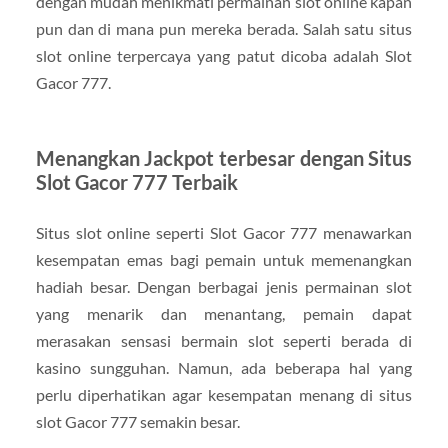
dengan mudah menikmati permainan slot online kapan
pun dan di mana pun mereka berada. Salah satu situs
slot online terpercaya yang patut dicoba adalah Slot
Gacor 777.
Menangkan Jackpot terbesar dengan Situs
Slot Gacor 777 Terbaik
Situs slot online seperti Slot Gacor 777 menawarkan
kesempatan emas bagi pemain untuk memenangkan
hadiah besar. Dengan berbagai jenis permainan slot
yang menarik dan menantang, pemain dapat
merasakan sensasi bermain slot seperti berada di
kasino sungguhan. Namun, ada beberapa hal yang
perlu diperhatikan agar kesempatan menang di situs
slot Gacor 777 semakin besar.