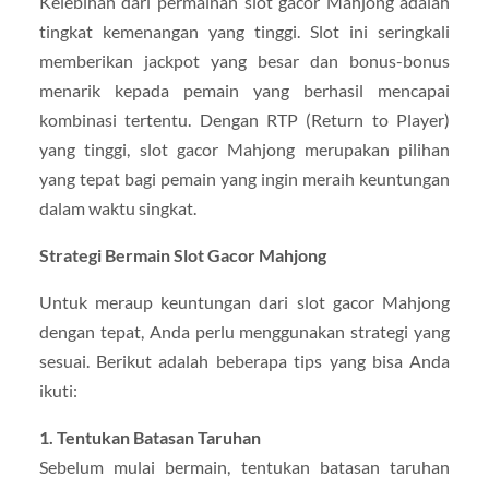
Kelebihan dari permainan slot gacor Mahjong adalah
tingkat kemenangan yang tinggi. Slot ini seringkali
memberikan jackpot yang besar dan bonus-bonus
menarik kepada pemain yang berhasil mencapai
kombinasi tertentu. Dengan RTP (Return to Player)
yang tinggi, slot gacor Mahjong merupakan pilihan
yang tepat bagi pemain yang ingin meraih keuntungan
dalam waktu singkat.
Strategi Bermain Slot Gacor Mahjong
Untuk meraup keuntungan dari slot gacor Mahjong
dengan tepat, Anda perlu menggunakan strategi yang
sesuai. Berikut adalah beberapa tips yang bisa Anda
ikuti:
1. Tentukan Batasan Taruhan
Sebelum mulai bermain, tentukan batasan taruhan