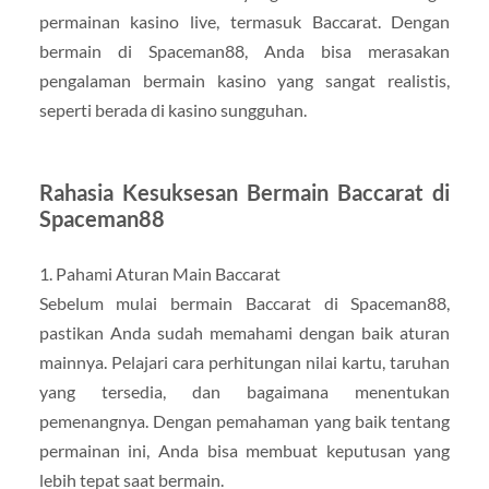
permainan kasino live, termasuk Baccarat. Dengan
bermain di Spaceman88, Anda bisa merasakan
pengalaman bermain kasino yang sangat realistis,
seperti berada di kasino sungguhan.
Rahasia Kesuksesan Bermain Baccarat di
Spaceman88
1. Pahami Aturan Main Baccarat
Sebelum mulai bermain Baccarat di Spaceman88,
pastikan Anda sudah memahami dengan baik aturan
mainnya. Pelajari cara perhitungan nilai kartu, taruhan
yang tersedia, dan bagaimana menentukan
pemenangnya. Dengan pemahaman yang baik tentang
permainan ini, Anda bisa membuat keputusan yang
lebih tepat saat bermain.