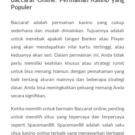
Populer
Baccarat adalah permainan kasino yang cukup
sederhana dan mudah dimainkan. Tujuannya adalah
untuk menebak apakah tangan Banker atau Player
yang akan mendapatkan nilai kartu tertinggi, atau
keduanya akan seri. Dalam permainan ini, Anda tidak
perlu memiliki keahlian khusus atau strategi rumit
untuk bisa menang. Namun, dengan pemahaman yang
baik tentang aturan mainnya dan beberapa strategi
dasar, Anda bisa meningkatkan peluang menang Anda
secara signifikan.
Ketika memilih untuk bermain Baccarat online, penting
untuk memilih situs yang tepercaya dan terpercaya
seperti Spaceman88. Spaceman88 adalah salah satu
situs kasino online terbaik yang menawarkan berbagai