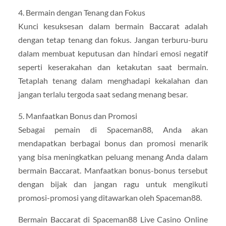
4. Bermain dengan Tenang dan Fokus
Kunci kesuksesan dalam bermain Baccarat adalah
dengan tetap tenang dan fokus. Jangan terburu-buru
dalam membuat keputusan dan hindari emosi negatif
seperti keserakahan dan ketakutan saat bermain.
Tetaplah tenang dalam menghadapi kekalahan dan
jangan terlalu tergoda saat sedang menang besar.
5. Manfaatkan Bonus dan Promosi
Sebagai pemain di Spaceman88, Anda akan
mendapatkan berbagai bonus dan promosi menarik
yang bisa meningkatkan peluang menang Anda dalam
bermain Baccarat. Manfaatkan bonus-bonus tersebut
dengan bijak dan jangan ragu untuk mengikuti
promosi-promosi yang ditawarkan oleh Spaceman88.
Bermain Baccarat di Spaceman88 Live Casino Online