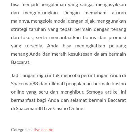
bisa menjadi pengalaman yang sangat mengasyikkan
dan menguntungkan. Dengan memahami aturan
mainnya, mengelola modal dengan bijak, menggunakan
strategi taruhan yang tepat, bermain dengan tenang
dan fokus, serta memanfaatkan bonus dan promosi
yang tersedia, Anda bisa meningkatkan peluang
menang Anda dan meraih kesuksesan dalam bermain
Baccarat.
Jadi, jangan ragu untuk mencoba peruntungan Anda di
Spaceman88 dan nikmati pengalaman bermain kasino
online yang seru dan menghibur. Semoga artikel ini
bermanfaat bagi Anda dan selamat bermain Baccarat
di Spaceman88 Live Casino Online!
Categories:
live casino