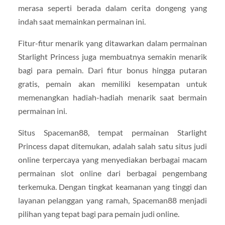
merasa seperti berada dalam cerita dongeng yang
indah saat memainkan permainan ini.
Fitur-fitur menarik yang ditawarkan dalam permainan
Starlight Princess juga membuatnya semakin menarik
bagi para pemain. Dari fitur bonus hingga putaran
gratis, pemain akan memiliki kesempatan untuk
memenangkan hadiah-hadiah menarik saat bermain
permainan ini.
Situs Spaceman88, tempat permainan Starlight
Princess dapat ditemukan, adalah salah satu situs judi
online terpercaya yang menyediakan berbagai macam
permainan slot online dari berbagai pengembang
terkemuka. Dengan tingkat keamanan yang tinggi dan
layanan pelanggan yang ramah, Spaceman88 menjadi
pilihan yang tepat bagi para pemain judi online.