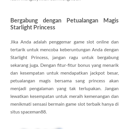
Bergabung dengan Petualangan Magis
Starlight Princess
Jika Anda adalah penggemar game slot online dan
tertarik untuk mencoba keberuntungan Anda dengan
Starlight Princess, jangan ragu untuk bergabung
sekarang juga. Dengan fitur-fitur bonus yang menarik
dan kesempatan untuk mendapatkan jackpot besar,
petualangan magis bersama sang princess akan
menjadi pengalaman yang tak terlupakan. Jangan
lewatkan kesempatan untuk meraih kemenangan dan
menikmati sensasi bermain game slot terbaik hanya di
situs spaceman88.