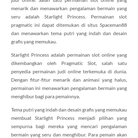
menarik dan menawarkan pengalaman bermain yang
seru adalah Starlight Princess. Permainan slot
pragmatic ini dapat ditemukan di situs Spaceman88
dan menawarkan tema putri yang indah dan desain
grafis yang memukau.
Starlight Princess adalah permainan slot online yang
dikembangkan oleh Pragmatic Slot, salah satu
penyedia permainan judi online terkemuka di dunia.
Dengan fitur-fitur menarik dan animasi yang halus,
permainan ini menawarkan pengalaman bermain yang
menghibur bagi para pemainnya.
Tema putri yang indah dan desain grafis yang memukau
membuat Starlight Princess menjadi pilihan yang
sempurna bagi mereka yang mencari pengalaman
bermain yang seru dan menghibur. Para pemain akan