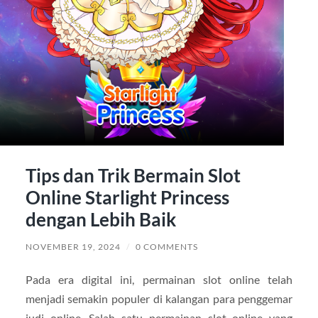
Tips dan Trik Bermain Slot
Online Starlight Princess
dengan Lebih Baik
NOVEMBER 19, 2024
/
0 COMMENTS
Pada era digital ini, permainan slot online telah
menjadi semakin populer di kalangan para penggemar
judi online. Salah satu permainan slot online yang