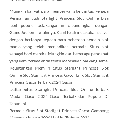
Mungkin banyak para member yang belum tau kenapa
Permainan Judi Starlight Princess Slot Online bisa
lebih populer belakangan ini dibandingkan dengan
Game Judi online lainnya. Kami telah melakukan survei
dengan bertanya kepada para beberapa pemain slot
mania yang telah menjadikan bermain Situs slot
sebagai hobi mereka. Mungkin dari beberapa pendapat
yang kami terima anda tentu merasakan hal yang sama.
Keuntungan Memilih Situs Starlight Princess Slot
Online Slot Starlight Princess Gacor Link Slot Starlight
Princess Gacor Terbaik 2024 Gacor
Daftar Situs Starlight Princess Slot Online Terbaik
Mudah Gacor 2024 Gacor Terbaik dan Populer Di
Tahun Ini
Bermain Situs Slot Starlight Princess Gacor Gampang
Menang Maxwin 2024 Hari Ini Terbaru 2024