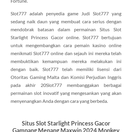
Fortune.
Slot777 adalah penyedia game Judi Slot777 yang
sedang naik daun yang membuat cara serius dengan
mendobrak batasan dalam permainan Situs Slot
Starlight Princess Gacor online. Slot777 bertujuan
untuk mengembangkan cara pemain kasino online
menikmati Slot777 online dan sejauh ini mereka telah
membuktikan kemampuan mereka melakukan ini
dengan baik. Slot777 telah memiliki lisensi dari
Otoritas Gaming Malta dan Komisi Perjudian Inggris
pada akhir 20Slot777 membanggakan berbagai
permainan slot inovatif yang mengesankan yang akan
menyenangkan Anda dengan cara yang berbeda.
Situs Slot Starlight Princess Gacor
Gampang Menang Maxwin 2024 Monkey