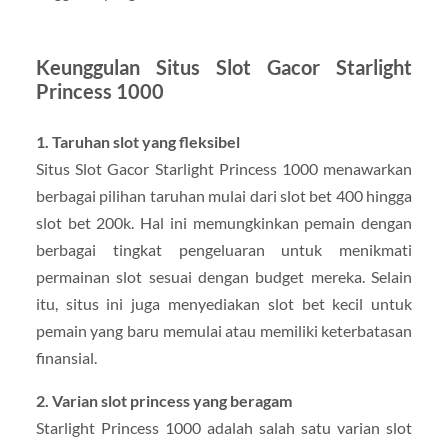
Keunggulan Situs Slot Gacor Starlight
Princess 1000
1. Taruhan slot yang fleksibel
Situs Slot Gacor Starlight Princess 1000 menawarkan
berbagai pilihan taruhan mulai dari slot bet 400 hingga
slot bet 200k. Hal ini memungkinkan pemain dengan
berbagai tingkat pengeluaran untuk menikmati
permainan slot sesuai dengan budget mereka. Selain
itu, situs ini juga menyediakan slot bet kecil untuk
pemain yang baru memulai atau memiliki keterbatasan
finansial.
2. Varian slot princess yang beragam
Starlight Princess 1000 adalah salah satu varian slot