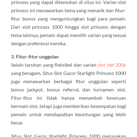
princess yang dapat ditemukan di situs ini. Varian slot
princess ini menawarkan tema yang menarik dan fitur-
fitur bonus yang menguntungkan bagi para pemain.
Dari slot princess 1000 hingga slot princess dengan
tema lainnya, pemain dapat memilih varian yang sesuai
dengan preferensi mereka.
3. Fitur-fitur unggulan
Selain taruhan yang fleksibel dan varian
slot bet 200k
yang beragam, Situs Slot Gacor Starlight Princess 1000
juga menawarkan berbagai fitur unggulan seperti
bonus jackpot, bonus referral, dan turnamen slot.
Fitur-fitur ini tidak hanya menambah keseruan
bermain slot, tetapi juga memberikan kesempatan bagi
pemain untuk mendapatkan keuntungan yang lebih
besar.
Situs Slot Gacor Starlight Princess 1000 merupakan