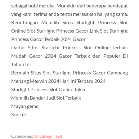
sebagai hobi mereka. Mungkin dari beberapa pendapat
yang kami terima anda tentu merasakan hal yang sama.
Keuntungan Memilih Situs Starlight Princess Slot
Online Slot Starlight Princess Gacor Link Slot Starlight
Princess Gacor Terbaik 2024 Gacor
Daftar Situs Starlight Princess Slot Online Terbaik
Mudah Gacor 2024 Gacor Terbaik dan Populer Di
Tahun Ini
Bermain Situs Slot Starlight Princess Gacor Gampang
Menang Maxwin 2024 Hari Ini Terbaru 2024
Starlight Princess Slot Online Joker
Memilih Bandar Judi Slot Terbaik
Mayan gems
Scatter
Categories:
Uncategorized