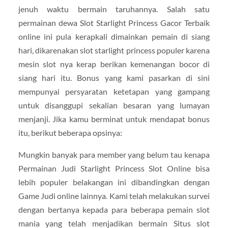
jenuh waktu bermain taruhannya. Salah satu
permainan dewa Slot Starlight Princess Gacor Terbaik
online ini pula kerapkali dimainkan pemain di siang
hari, dikarenakan slot starlight princess populer karena
mesin slot nya kerap berikan kemenangan bocor di
siang hari itu. Bonus yang kami pasarkan di sini
mempunyai persyaratan ketetapan yang gampang
untuk disanggupi sekalian besaran yang lumayan
menjanji. Jika kamu berminat untuk mendapat bonus
itu, berikut beberapa opsinya:
Mungkin banyak para member yang belum tau kenapa
Permainan Judi Starlight Princess Slot Online bisa
lebih populer belakangan ini dibandingkan dengan
Game Judi online lainnya. Kami telah melakukan survei
dengan bertanya kepada para beberapa pemain slot
mania yang telah menjadikan bermain Situs slot