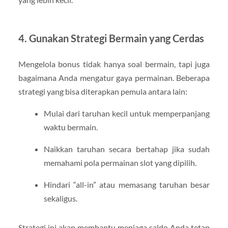
4. Gunakan Strategi Bermain yang Cerdas
Mengelola bonus tidak hanya soal bermain, tapi juga
bagaimana Anda mengatur gaya permainan. Beberapa
strategi yang bisa diterapkan pemula antara lain:
Mulai dari taruhan kecil untuk memperpanjang
waktu bermain.
Naikkan taruhan secara bertahap jika sudah
memahami pola permainan slot yang dipilih.
Hindari “all-in” atau memasang taruhan besar
sekaligus.
Strategi ini akan membantu menjaga saldo Anda tetap