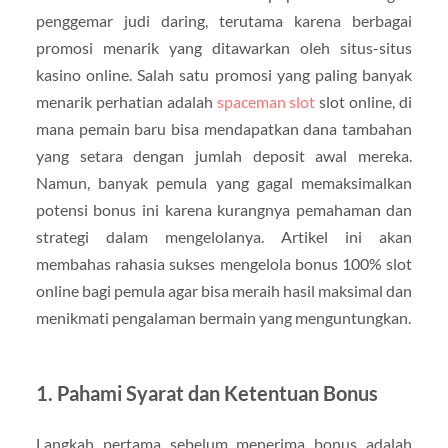
penggemar judi daring, terutama karena berbagai
promosi menarik yang ditawarkan oleh situs-situs
kasino online. Salah satu promosi yang paling banyak
menarik perhatian adalah
spaceman slot
slot online, di
mana pemain baru bisa mendapatkan dana tambahan
yang setara dengan jumlah deposit awal mereka.
Namun, banyak pemula yang gagal memaksimalkan
potensi bonus ini karena kurangnya pemahaman dan
strategi dalam mengelolanya. Artikel ini akan
membahas rahasia sukses mengelola bonus 100% slot
online bagi pemula agar bisa meraih hasil maksimal dan
menikmati pengalaman bermain yang menguntungkan.
1. Pahami Syarat dan Ketentuan Bonus
Langkah pertama sebelum menerima bonus adalah