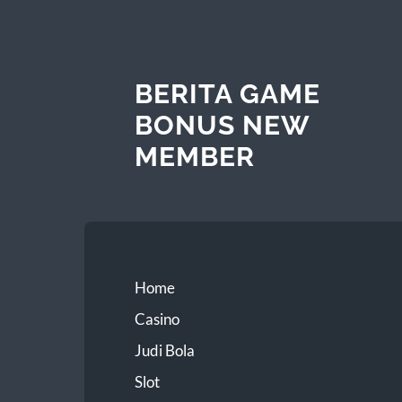
BERITA GAME
BONUS NEW
MEMBER
Home
Casino
Judi Bola
Slot