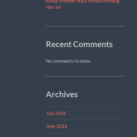
Bonus Member Baru Mudah Menang
Hari Ini
Recent Comments
No comments to show.
Archives
July 2026
June 2026