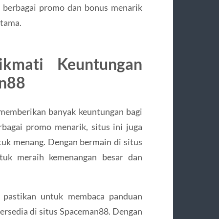
n berbagai promo dan bonus menarik
utama.
ikmati Keuntungan
an88
 memberikan banyak keuntungan bagi
bagai promo menarik, situs ini juga
uk menang. Dengan bermain di situs
tuk meraih kemenangan besar dan
 pastikan untuk membaca panduan
ersedia di situs Spaceman88. Dengan