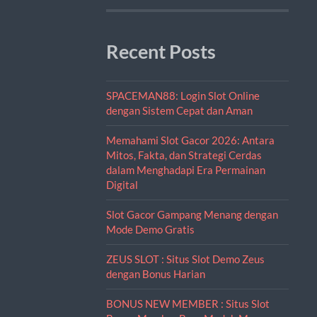
Recent Posts
SPACEMAN88: Login Slot Online
dengan Sistem Cepat dan Aman
Memahami Slot Gacor 2026: Antara
Mitos, Fakta, dan Strategi Cerdas
dalam Menghadapi Era Permainan
Digital
Slot Gacor Gampang Menang dengan
Mode Demo Gratis
ZEUS SLOT : Situs Slot Demo Zeus
dengan Bonus Harian
BONUS NEW MEMBER : Situs Slot