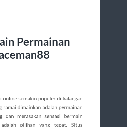
ain Permainan
Spaceman88
udi online semakin populer di kalangan
g ramai dimainkan adalah permainan
ng dan merasakan sensasi bermain
dalah pilihan yang tepat. Situs