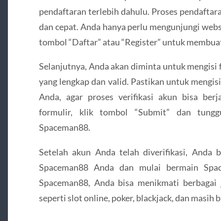
pendaftaran terlebih dahulu. Proses pendafta
dan cepat. Anda hanya perlu mengunjungi webs
tombol “Daftar” atau “Register” untuk membuat
Selanjutnya, Anda akan diminta untuk mengisi 
yang lengkap dan valid. Pastikan untuk mengisi 
Anda, agar proses verifikasi akun bisa berja
formulir, klik tombol “Submit” dan tunggu
Spaceman88.
Setelah akun Anda telah diverifikasi, Anda 
Spaceman88 Anda dan mulai bermain Spac
Spaceman88, Anda bisa menikmati berbagai je
seperti slot online, poker, blackjack, dan masih b