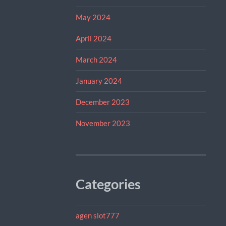
May 2024
April 2024
March 2024
January 2024
December 2023
November 2023
Categories
agen slot777