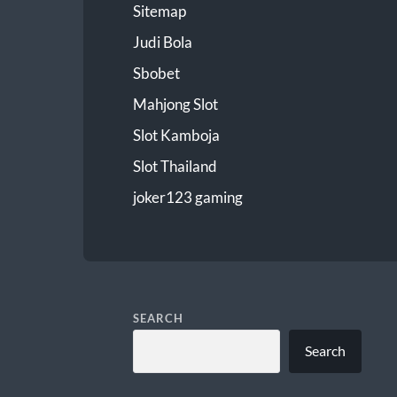
Sitemap
Judi Bola
Sbobet
Mahjong Slot
Slot Kamboja
Slot Thailand
joker123 gaming
SEARCH
Search