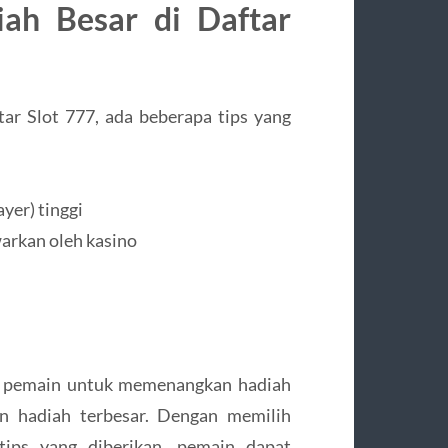
ah Besar di Daftar
ar Slot 777, ada beberapa tips yang
yer) tinggi
arkan oleh kasino
i pemain untuk memenangkan hadiah
 hadiah terbesar. Dengan memilih
tips yang diberikan, pemain dapat