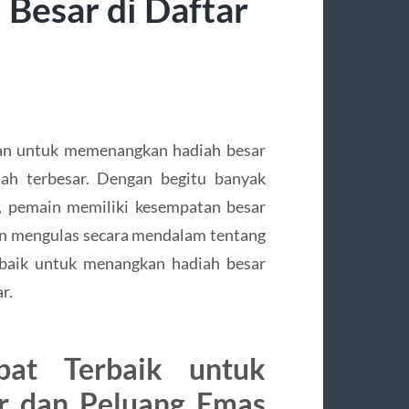
Besar di Daftar
tan untuk memenangkan hadiah besar
h terbesar. Dengan begitu banyak
7, pemain memiliki kesempatan besar
kan mengulas secara mendalam tentang
rbaik untuk menangkan hadiah besar
r.
pat Terbaik untuk
r dan Peluang Emas