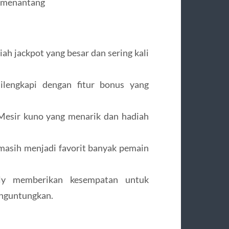
n menantang
iah jackpot yang besar dan sering kali
ilengkapi dengan fitur bonus yang
 Mesir kuno yang menarik dan hadiah
 masih menjadi favorit banyak pemain
ly memberikan kesempatan untuk
nguntungkan.