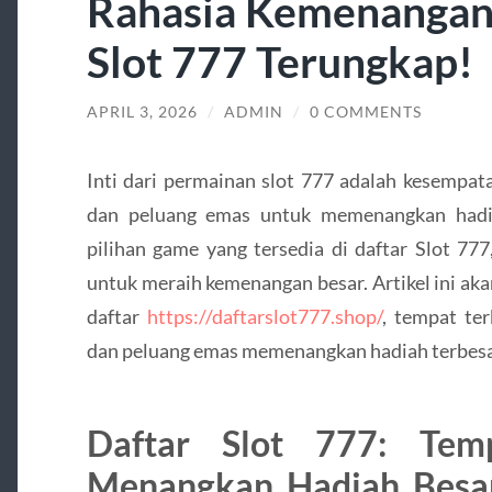
Rahasia Kemenangan 
Slot 777 Terungkap!
APRIL 3, 2026
/
ADMIN
/
0 COMMENTS
Inti dari permainan slot 777 adalah kesempa
dan peluang emas untuk memenangkan hadia
pilihan game yang tersedia di daftar Slot 77
untuk meraih kemenangan besar. Artikel ini a
daftar
https://daftarslot777.shop/
, tempat te
dan peluang emas memenangkan hadiah terbesa
Daftar Slot 777: Tem
Menangkan Hadiah Besa