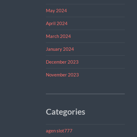
May 2024
April 2024
March 2024
January 2024
December 2023
November 2023
Categories
agen slot777