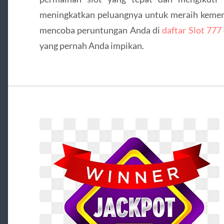
meningkatkan peluangnya untuk meraih kemena
mencoba peruntungan Anda di
daftar Slot 777
yang pernah Anda impikan.