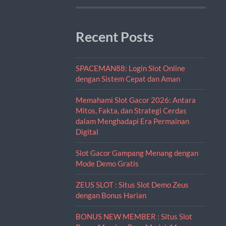
Recent Posts
SPACEMAN88: Login Slot Online
dengan Sistem Cepat dan Aman
Memahami Slot Gacor 2026: Antara
Mitos, Fakta, dan Strategi Cerdas
dalam Menghadapi Era Permainan
Digital
Slot Gacor Gampang Menang dengan
Mode Demo Gratis
ZEUS SLOT : Situs Slot Demo Zeus
dengan Bonus Harian
BONUS NEW MEMBER : Situs Slot