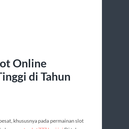
ot Online
inggi di Tahun
pesat, khususnya pada permainan slot