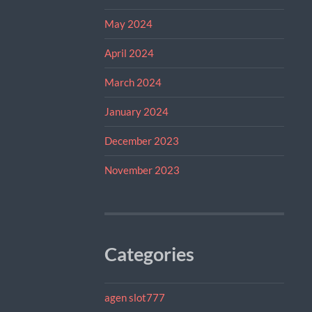
May 2024
April 2024
March 2024
January 2024
December 2023
November 2023
Categories
agen slot777