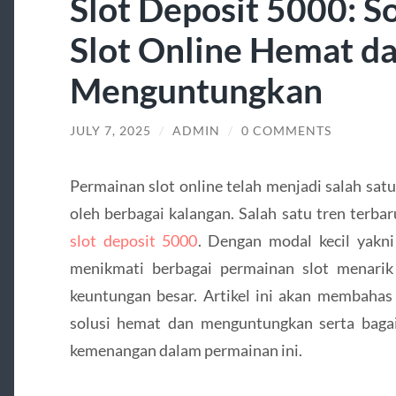
Slot Deposit 5000: S
Slot Online Hemat d
Menguntungkan
JULY 7, 2025
/
ADMIN
/
0 COMMENTS
Permainan slot online telah menjadi salah satu
oleh berbagai kalangan. Salah satu tren terba
slot deposit 5000
. Dengan modal kecil yakn
menikmati berbagai permainan slot menarik
keuntungan besar. Artikel ini akan membahas
solusi hemat dan menguntungkan serta bag
kemenangan dalam permainan ini.