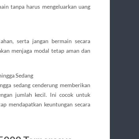
ain tanpa harus mengeluarkan uang
ahan, serta jangan bermain secara
 akan menjaga modal tetap aman dan
 hingga Sedang
hingga sedang cenderung memberikan
ngan jumlah kecil. Ini cocok untuk
tap mendapatkan keuntungan secara