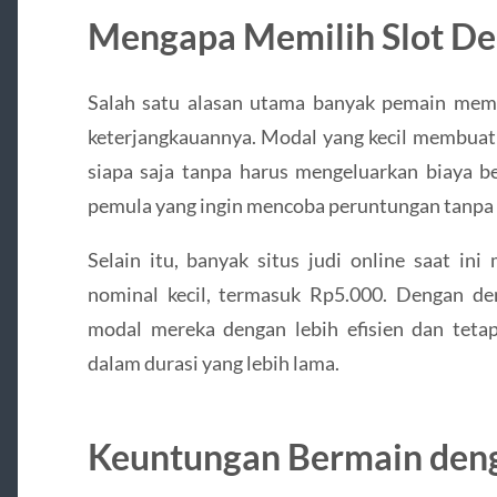
Mengapa Memilih Slot De
Salah satu alasan utama banyak pemain memil
keterjangkauannya. Modal yang kecil membuat 
siapa saja tanpa harus mengeluarkan biaya be
pemula yang ingin mencoba peruntungan tanpa r
Selain itu, banyak situs judi online saat in
nominal kecil, termasuk Rp5.000. Dengan de
modal mereka dengan lebih efisien dan tet
dalam durasi yang lebih lama.
Keuntungan Bermain deng