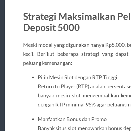
Strategi Maksimalkan Pel
Deposit 5000
Meski modal yang digunakan hanya Rp5.000, b
kecil. Berikut beberapa strategi yang da
peluang kemenangan:
Pilih Mesin Slot dengan RTP Tinggi
Return to Player (RTP) adalah persentas
banyak mesin slot mengembalikan keme
dengan RTP minimal 95% agar peluang me
Manfaatkan Bonus dan Promo
Banyak situs slot menawarkan bonus de