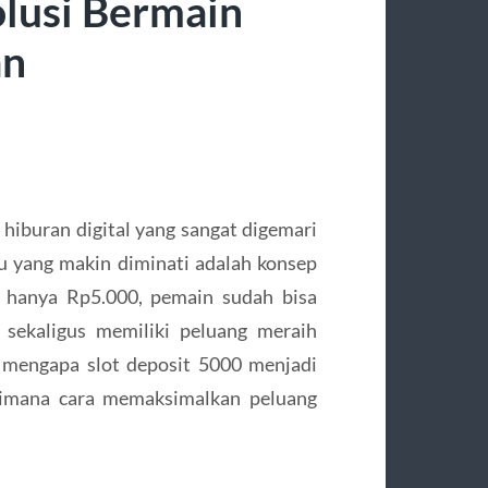
olusi Bermain
an
 hiburan digital yang sangat digemari
ru yang makin diminati adalah konsep
i hanya Rp5.000, pemain sudah bisa
 sekaligus memiliki peluang meraih
 mengapa slot deposit 5000 menjadi
aimana cara memaksimalkan peluang