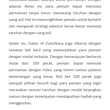
adanya demo ini, para pemain dapat mencoba
permainan tanpa harus memasang taruhan dengan
uang asli. Hal ini memungkinkan pemain untuk berlatih
dan mengasah strategi sebelum benar-benar memulai
taruhan dengan uang asli.
Selain itu, Gates of Gatotkaca juga dikenal dengan
tawaran bet kecil yang memudahkan para pemain
dengan modal terbatas. Dengan kemampuan bertaruh
mulai dari 100 perak, pemain dapat memulai
permainan dengan risiko yang minim namun potensi
kemenangan yang besar. Slot bet 100 perak juga
menjadi pilihan favorit bagi para pemain yang ingin
merasakan sensasi taruhan dengan modal terjangkau
namun dengan kesempatan mendapatkan hadiah yang
menggiurkan.