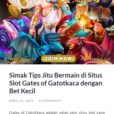
Simak Tips Jitu Bermain di Situs
Slot Gates of Gatotkaca dengan
Bet Kecil
APRIL 12, 2024
/
0 COMMENTS
Gates of Gatotkaca adalah salah satu situs slot yang