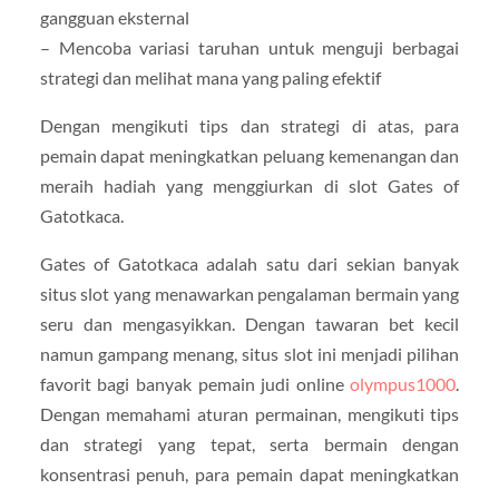
gangguan eksternal
– Mencoba variasi taruhan untuk menguji berbagai
strategi dan melihat mana yang paling efektif
Dengan mengikuti tips dan strategi di atas, para
pemain dapat meningkatkan peluang kemenangan dan
meraih hadiah yang menggiurkan di slot Gates of
Gatotkaca.
Gates of Gatotkaca adalah satu dari sekian banyak
situs slot yang menawarkan pengalaman bermain yang
seru dan mengasyikkan. Dengan tawaran bet kecil
namun gampang menang, situs slot ini menjadi pilihan
favorit bagi banyak pemain judi online
olympus1000
.
Dengan memahami aturan permainan, mengikuti tips
dan strategi yang tepat, serta bermain dengan
konsentrasi penuh, para pemain dapat meningkatkan