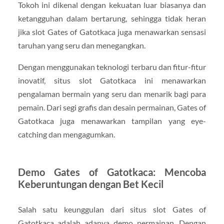
Tokoh ini dikenal dengan kekuatan luar biasanya dan
ketangguhan dalam bertarung, sehingga tidak heran
jika slot Gates of Gatotkaca juga menawarkan sensasi
taruhan yang seru dan menegangkan.
Dengan menggunakan teknologi terbaru dan fitur-fitur
inovatif, situs slot Gatotkaca ini menawarkan
pengalaman bermain yang seru dan menarik bagi para
pemain. Dari segi grafis dan desain permainan, Gates of
Gatotkaca juga menawarkan tampilan yang eye-
catching dan mengagumkan.
Demo Gates of Gatotkaca: Mencoba
Keberuntungan dengan Bet Kecil
Salah satu keunggulan dari situs slot Gates of
Gatotkaca adalah adanya demo permainan. Dengan