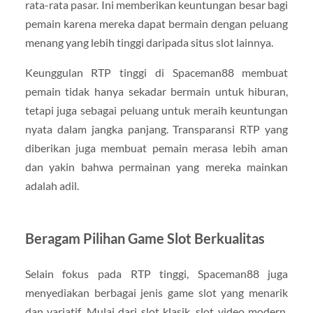
rata-rata pasar. Ini memberikan keuntungan besar bagi
pemain karena mereka dapat bermain dengan peluang
menang yang lebih tinggi daripada situs slot lainnya.
Keunggulan RTP tinggi di Spaceman88 membuat
pemain tidak hanya sekadar bermain untuk hiburan,
tetapi juga sebagai peluang untuk meraih keuntungan
nyata dalam jangka panjang. Transparansi RTP yang
diberikan juga membuat pemain merasa lebih aman
dan yakin bahwa permainan yang mereka mainkan
adalah adil.
Beragam Pilihan Game Slot Berkualitas
Selain fokus pada RTP tinggi, Spaceman88 juga
menyediakan berbagai jenis game slot yang menarik
dan variatif. Mulai dari slot klasik, slot video modern,