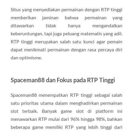
Situs yang menyediakan permainan dengan RTP tinggi
memberikan jaminan bahwa permainan yang
ditawarkan tidak hanya mengandalkan
keberuntungan, tapi juga peluang matematis yang adil.
RTP tinggi merupakan salah satu kunci agar pemain
dapat menikmati permainan dengan rasa percaya diri
dan optimisme.
Spaceman88 dan Fokus pada RTP Tinggi
Spaceman88 menempatkan RTP tinggi sebagai salah
satu prioritas utama dalam menghadirkan permainan
slot terbaik. Banyak game slot di platform ini
menawarkan RTP mulai dari 96% hingga 98%, bahkan
beberapa game memiliki RTP yang lebih tinggi dari