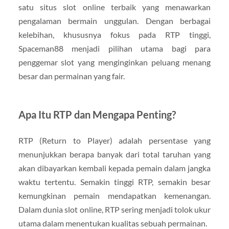
satu situs slot online terbaik yang menawarkan
pengalaman bermain unggulan. Dengan berbagai
kelebihan, khususnya fokus pada RTP tinggi,
Spaceman88 menjadi pilihan utama bagi para
penggemar slot yang menginginkan peluang menang
besar dan permainan yang fair.
Apa Itu RTP dan Mengapa Penting?
RTP (Return to Player) adalah persentase yang
menunjukkan berapa banyak dari total taruhan yang
akan dibayarkan kembali kepada pemain dalam jangka
waktu tertentu. Semakin tinggi RTP, semakin besar
kemungkinan pemain mendapatkan kemenangan.
Dalam dunia slot online, RTP sering menjadi tolok ukur
utama dalam menentukan kualitas sebuah permainan.