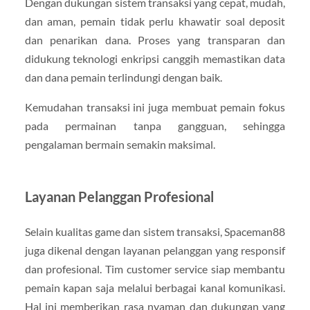
Dengan dukungan sistem transaksi yang cepat, mudah,
dan aman, pemain tidak perlu khawatir soal deposit
dan penarikan dana. Proses yang transparan dan
didukung teknologi enkripsi canggih memastikan data
dan dana pemain terlindungi dengan baik.
Kemudahan transaksi ini juga membuat pemain fokus
pada permainan tanpa gangguan, sehingga
pengalaman bermain semakin maksimal.
Layanan Pelanggan Profesional
Selain kualitas game dan sistem transaksi, Spaceman88
juga dikenal dengan layanan pelanggan yang responsif
dan profesional. Tim customer service siap membantu
pemain kapan saja melalui berbagai kanal komunikasi.
Hal ini memberikan rasa nyaman dan dukungan yang