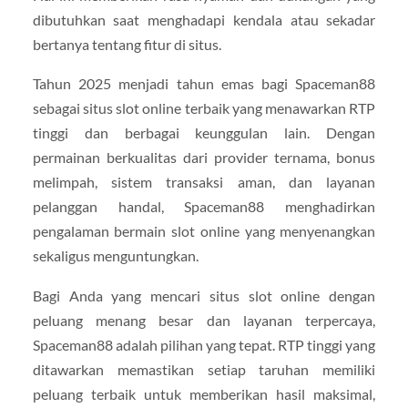
dibutuhkan saat menghadapi kendala atau sekadar
bertanya tentang fitur di situs.
Tahun 2025 menjadi tahun emas bagi Spaceman88
sebagai situs slot online terbaik yang menawarkan RTP
tinggi dan berbagai keunggulan lain. Dengan
permainan berkualitas dari provider ternama, bonus
melimpah, sistem transaksi aman, dan layanan
pelanggan handal, Spaceman88 menghadirkan
pengalaman bermain slot online yang menyenangkan
sekaligus menguntungkan.
Bagi Anda yang mencari situs slot online dengan
peluang menang besar dan layanan terpercaya,
Spaceman88 adalah pilihan yang tepat. RTP tinggi yang
ditawarkan memastikan setiap taruhan memiliki
peluang terbaik untuk memberikan hasil maksimal,