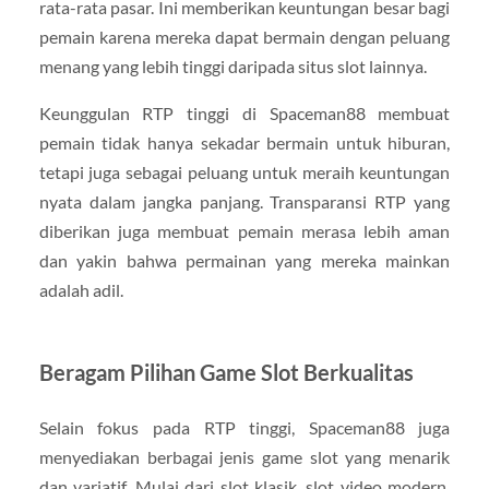
rata-rata pasar. Ini memberikan keuntungan besar bagi
pemain karena mereka dapat bermain dengan peluang
menang yang lebih tinggi daripada situs slot lainnya.
Keunggulan RTP tinggi di Spaceman88 membuat
pemain tidak hanya sekadar bermain untuk hiburan,
tetapi juga sebagai peluang untuk meraih keuntungan
nyata dalam jangka panjang. Transparansi RTP yang
diberikan juga membuat pemain merasa lebih aman
dan yakin bahwa permainan yang mereka mainkan
adalah adil.
Beragam Pilihan Game Slot Berkualitas
Selain fokus pada RTP tinggi, Spaceman88 juga
menyediakan berbagai jenis game slot yang menarik
dan variatif. Mulai dari slot klasik, slot video modern,