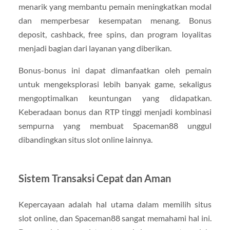
menarik yang membantu pemain meningkatkan modal
dan memperbesar kesempatan menang. Bonus
deposit, cashback, free spins, dan program loyalitas
menjadi bagian dari layanan yang diberikan.
Bonus-bonus ini dapat dimanfaatkan oleh pemain
untuk mengeksplorasi lebih banyak game, sekaligus
mengoptimalkan keuntungan yang didapatkan.
Keberadaan bonus dan RTP tinggi menjadi kombinasi
sempurna yang membuat Spaceman88 unggul
dibandingkan situs slot online lainnya.
Sistem Transaksi Cepat dan Aman
Kepercayaan adalah hal utama dalam memilih situs
slot online, dan Spaceman88 sangat memahami hal ini.