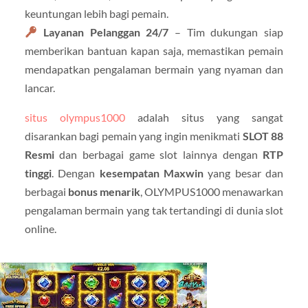
keuntungan lebih bagi pemain.
Layanan Pelanggan 24/7
– Tim dukungan siap
memberikan bantuan kapan saja, memastikan pemain
mendapatkan pengalaman bermain yang nyaman dan
lancar.
situs olympus1000
adalah situs yang sangat
disarankan bagi pemain yang ingin menikmati
SLOT 88
Resmi
dan berbagai game slot lainnya dengan
RTP
tinggi
. Dengan
kesempatan Maxwin
yang besar dan
berbagai
bonus menarik
, OLYMPUS1000 menawarkan
pengalaman bermain yang tak tertandingi di dunia slot
online.