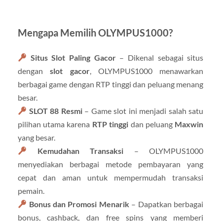
Mengapa Memilih OLYMPUS1000?
Situs Slot Paling Gacor
– Dikenal sebagai situs
dengan
slot gacor
, OLYMPUS1000 menawarkan
berbagai game dengan RTP tinggi dan peluang menang
besar.
SLOT 88 Resmi
– Game slot ini menjadi salah satu
pilihan utama karena
RTP tinggi
dan peluang
Maxwin
yang besar.
Kemudahan Transaksi
– OLYMPUS1000
menyediakan berbagai metode pembayaran yang
cepat dan aman untuk mempermudah transaksi
pemain.
Bonus dan Promosi Menarik
– Dapatkan berbagai
bonus, cashback, dan free spins yang memberi