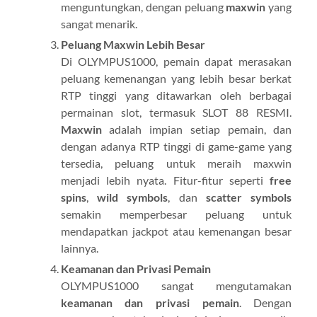
menguntungkan, dengan peluang
maxwin
yang
sangat menarik.
Peluang Maxwin Lebih Besar
Di OLYMPUS1000, pemain dapat merasakan
peluang kemenangan yang lebih besar berkat
RTP tinggi yang ditawarkan oleh berbagai
permainan slot, termasuk SLOT 88 RESMI.
Maxwin
adalah impian setiap pemain, dan
dengan adanya RTP tinggi di game-game yang
tersedia, peluang untuk meraih maxwin
menjadi lebih nyata. Fitur-fitur seperti
free
spins
,
wild symbols
, dan
scatter symbols
semakin memperbesar peluang untuk
mendapatkan jackpot atau kemenangan besar
lainnya.
Keamanan dan Privasi Pemain
OLYMPUS1000 sangat mengutamakan
keamanan dan privasi pemain
. Dengan