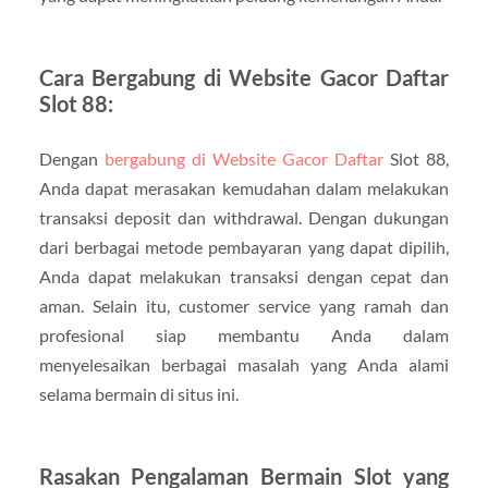
Cara Bergabung di Website Gacor Daftar
Slot 88:
Dengan
bergabung di Website Gacor Daftar
Slot 88,
Anda dapat merasakan kemudahan dalam melakukan
transaksi deposit dan withdrawal. Dengan dukungan
dari berbagai metode pembayaran yang dapat dipilih,
Anda dapat melakukan transaksi dengan cepat dan
aman. Selain itu, customer service yang ramah dan
profesional siap membantu Anda dalam
menyelesaikan berbagai masalah yang Anda alami
selama bermain di situs ini.
Rasakan Pengalaman Bermain Slot yang