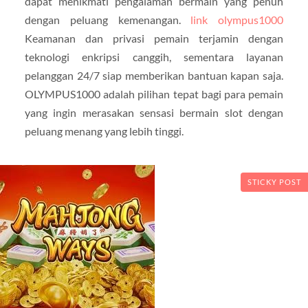
dapat menikmati pengalaman bermain yang penuh
dengan peluang kemenangan.
link olympus1000
Keamanan dan privasi pemain terjamin dengan
teknologi enkripsi canggih, sementara layanan
pelanggan 24/7 siap memberikan bantuan kapan saja.
OLYMPUS1000 adalah pilihan tepat bagi para pemain
yang ingin merasakan sensasi bermain slot dengan
peluang menang yang lebih tinggi.
STICKY POST