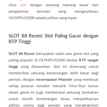
situs
slot
dengan peluang menang besar dan
pengalaman bermain yang mengasyikkan,
OLYMPUS1000 adalah pilihan yang tepat.
SLOT 88 Resmi: Slot Paling Gacor dengan
RTP Tinggi
SLOT 88 Resmi
merupakan salah satu game slot yang
paling populer di OLYMPUS1000 berkat
RTP sangat
tinggi
yang ditawarkan. Slot ini dirancang untuk
memberikan peluang kemenangan lebih besar bagi
pemain, dengan
kesempatan Maxwin
yang membuat
setiap putaran semakin menarik. Fitur-fitur bonus
dalam game ini juga memberikan peluang tambahan
untuk meraih kemenangan besar, menjadikannya
pilihan utama bagi pemain yang menginginkan