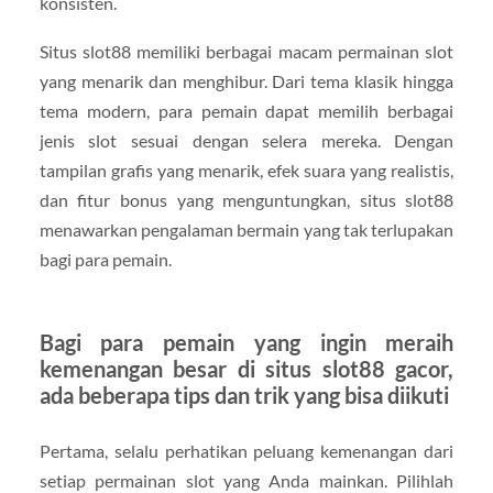
konsisten.
Situs slot88 memiliki berbagai macam permainan slot
yang menarik dan menghibur. Dari tema klasik hingga
tema modern, para pemain dapat memilih berbagai
jenis slot sesuai dengan selera mereka. Dengan
tampilan grafis yang menarik, efek suara yang realistis,
dan fitur bonus yang menguntungkan, situs slot88
menawarkan pengalaman bermain yang tak terlupakan
bagi para pemain.
Bagi para pemain yang ingin meraih
kemenangan besar di situs slot88 gacor,
ada beberapa tips dan trik yang bisa diikuti
Pertama, selalu perhatikan peluang kemenangan dari
setiap permainan slot yang Anda mainkan. Pilihlah