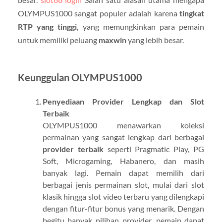
OLYMPUS1000 sangat populer adalah karena
tingkat
RTP yang tinggi
, yang memungkinkan para pemain
untuk memiliki peluang
maxwin
yang lebih besar.
Keunggulan OLYMPUS1000
Penyediaan Provider Lengkap dan Slot
Terbaik
OLYMPUS1000 menawarkan koleksi
permainan yang sangat lengkap dari berbagai
provider terbaik
seperti Pragmatic Play, PG
Soft, Microgaming, Habanero, dan masih
banyak lagi. Pemain dapat memilih dari
berbagai jenis permainan slot, mulai dari slot
klasik hingga slot video terbaru yang dilengkapi
dengan fitur-fitur bonus yang menarik. Dengan
begitu banyak pilihan provider, pemain dapat