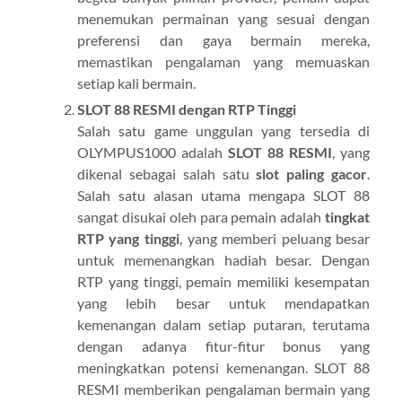
menemukan permainan yang sesuai dengan
preferensi dan gaya bermain mereka,
memastikan pengalaman yang memuaskan
setiap kali bermain.
SLOT 88 RESMI dengan RTP Tinggi
Salah satu game unggulan yang tersedia di
OLYMPUS1000 adalah
SLOT 88 RESMI
, yang
dikenal sebagai salah satu
slot paling gacor
.
Salah satu alasan utama mengapa SLOT 88
sangat disukai oleh para pemain adalah
tingkat
RTP yang tinggi
, yang memberi peluang besar
untuk memenangkan hadiah besar. Dengan
RTP yang tinggi, pemain memiliki kesempatan
yang lebih besar untuk mendapatkan
kemenangan dalam setiap putaran, terutama
dengan adanya fitur-fitur bonus yang
meningkatkan potensi kemenangan. SLOT 88
RESMI memberikan pengalaman bermain yang