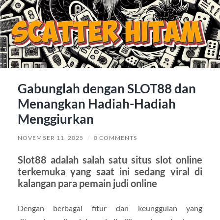
Gabunglah dengan SLOT88 dan
Menangkan Hadiah-Hadiah
Menggiurkan
NOVEMBER 11, 2025
/
0 COMMENTS
Slot88 adalah salah satu situs slot online
terkemuka yang saat ini sedang viral di
kalangan para pemain judi online
Dengan berbagai fitur dan keunggulan yang