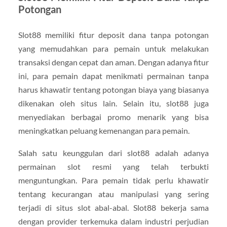
Potongan
Slot88 memiliki fitur deposit dana tanpa potongan
yang memudahkan para pemain untuk melakukan
transaksi dengan cepat dan aman. Dengan adanya fitur
ini, para pemain dapat menikmati permainan tanpa
harus khawatir tentang potongan biaya yang biasanya
dikenakan oleh situs lain. Selain itu, slot88 juga
menyediakan berbagai promo menarik yang bisa
meningkatkan peluang kemenangan para pemain.
Salah satu keunggulan dari slot88 adalah adanya
permainan slot resmi yang telah terbukti
menguntungkan. Para pemain tidak perlu khawatir
tentang kecurangan atau manipulasi yang sering
terjadi di situs slot abal-abal. Slot88 bekerja sama
dengan provider terkemuka dalam industri perjudian