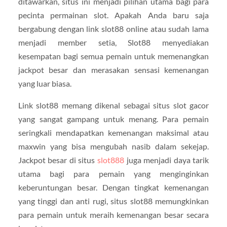
ditawarkan, situs ini menjadi pilihan utama bagi para
pecinta permainan slot. Apakah Anda baru saja
bergabung dengan link slot88 online atau sudah lama
menjadi member setia, Slot88 menyediakan
kesempatan bagi semua pemain untuk memenangkan
jackpot besar dan merasakan sensasi kemenangan
yang luar biasa.
Link slot88 memang dikenal sebagai situs slot gacor
yang sangat gampang untuk menang. Para pemain
seringkali mendapatkan kemenangan maksimal atau
maxwin yang bisa mengubah nasib dalam sekejap.
Jackpot besar di situs
slot888
juga menjadi daya tarik
utama bagi para pemain yang menginginkan
keberuntungan besar. Dengan tingkat kemenangan
yang tinggi dan anti rugi, situs slot88 memungkinkan
para pemain untuk meraih kemenangan besar secara