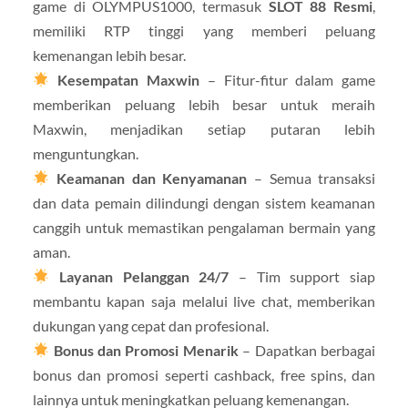
game di OLYMPUS1000, termasuk
SLOT 88 Resmi
,
memiliki RTP tinggi yang memberi peluang
kemenangan lebih besar.
Kesempatan Maxwin
– Fitur-fitur dalam game
memberikan peluang lebih besar untuk meraih
Maxwin, menjadikan setiap putaran lebih
menguntungkan.
Keamanan dan Kenyamanan
– Semua transaksi
dan data pemain dilindungi dengan sistem keamanan
canggih untuk memastikan pengalaman bermain yang
aman.
Layanan Pelanggan 24/7
– Tim support siap
membantu kapan saja melalui live chat, memberikan
dukungan yang cepat dan profesional.
Bonus dan Promosi Menarik
– Dapatkan berbagai
bonus dan promosi seperti cashback, free spins, dan
lainnya untuk meningkatkan peluang kemenangan.