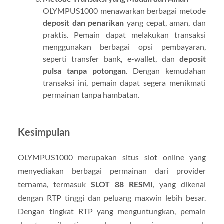
OLYMPUS1000 menawarkan berbagai metode
deposit dan penarikan
yang cepat, aman, dan
praktis. Pemain dapat melakukan transaksi
menggunakan berbagai opsi pembayaran,
seperti transfer bank, e-wallet, dan
deposit
pulsa tanpa potongan
. Dengan kemudahan
transaksi ini, pemain dapat segera menikmati
permainan tanpa hambatan.
Kesimpulan
OLYMPUS1000 merupakan situs slot online yang
menyediakan berbagai permainan dari provider
ternama, termasuk
SLOT 88 RESMI
, yang dikenal
dengan RTP tinggi dan peluang maxwin lebih besar.
Dengan tingkat RTP yang menguntungkan, pemain