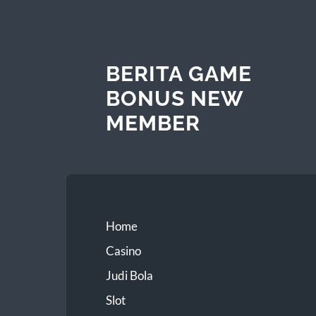
BERITA GAME
BONUS NEW
MEMBER
Home
Casino
Judi Bola
Slot