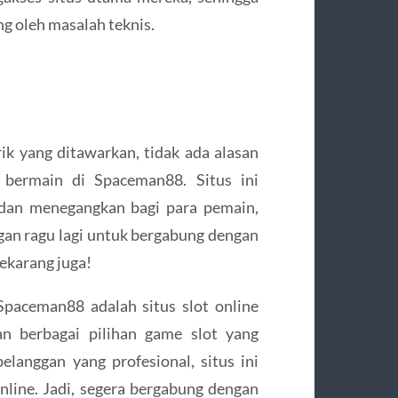
g oleh masalah teknis.
k yang ditawarkan, tidak ada alasan
bermain di Spaceman88. Situs ini
dan menegangkan bagi para pemain,
ngan ragu lagi untuk bergabung dengan
ekarang juga!
paceman88 adalah situs slot online
an berbagai pilihan game slot yang
langgan yang profesional, situs ini
nline. Jadi, segera bergabung dengan