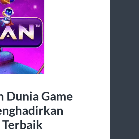
am Dunia Game
enghadirkan
 Terbaik