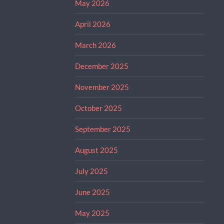
May 2026
April 2026
March 2026
December 2025
November 2025
October 2025
September 2025
August 2025
July 2025
June 2025
May 2025