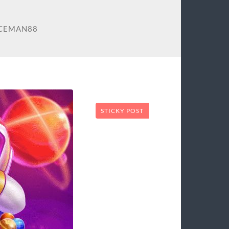
ACEMAN88
STICKY POST