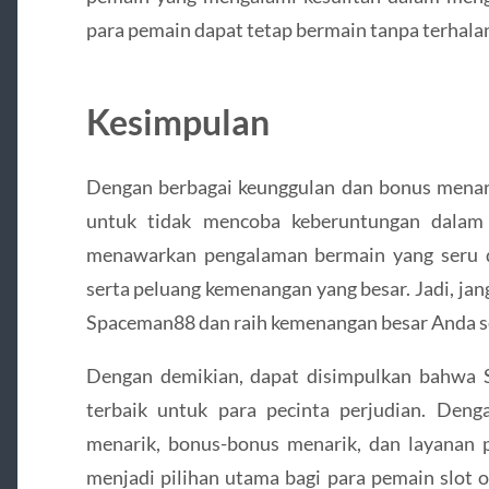
para pemain dapat tetap bermain tanpa terhalan
Kesimpulan
Dengan berbagai keunggulan dan bonus menari
untuk tidak mencoba keberuntungan dalam 
menawarkan pengalaman bermain yang seru 
serta peluang kemenangan yang besar. Jadi, ja
Spaceman88 dan raih kemenangan besar Anda s
Dengan demikian, dapat disimpulkan bahwa S
terbaik untuk para pecinta perjudian. Deng
menarik, bonus-bonus menarik, dan layanan pe
menjadi pilihan utama bagi para pemain slot o