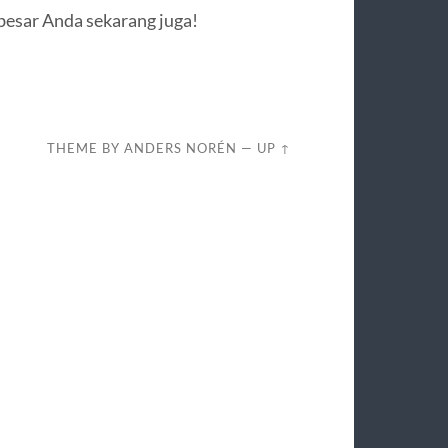
esar Anda sekarang juga!
THEME BY
ANDERS NORÉN
—
UP ↑