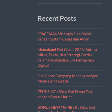
Recent Posts
SPACEMAN88: Login Slot Online
dengan Sistem Cepat dan Aman
Memahami Slot Gacor 2026: Antara
Mitos, Fakta, dan Strategi Cerdas
dalam Menghadapi Era Permainan
Digital
Slot Gacor Gampang Menang dengan
Mode Demo Gratis
ZEUS SLOT : Situs Slot Demo Zeus
dengan Bonus Harian
BONUS NEW MEMBER : Situs Slot