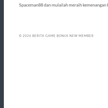
Spaceman88 dan mulailah meraih kemenangan b
© 2026
BERITA GAME BONUS NEW MEMBER