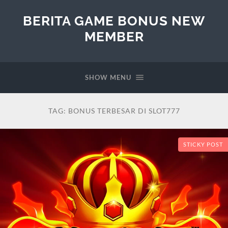
BERITA GAME BONUS NEW
MEMBER
SHOW MENU
TAG:
BONUS TERBESAR DI SLOT777
STICKY POST