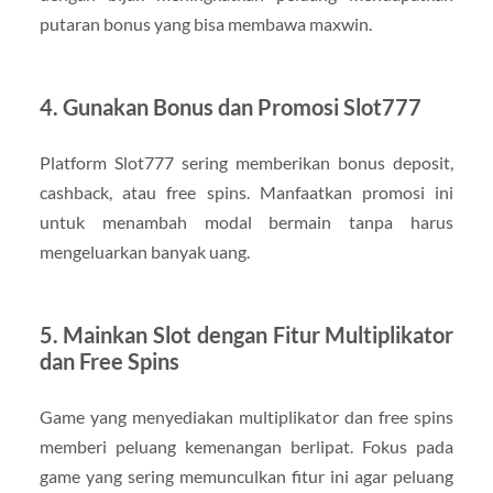
putaran bonus yang bisa membawa maxwin.
4. Gunakan Bonus dan Promosi Slot777
Platform Slot777 sering memberikan bonus deposit,
cashback, atau free spins. Manfaatkan promosi ini
untuk menambah modal bermain tanpa harus
mengeluarkan banyak uang.
5. Mainkan Slot dengan Fitur Multiplikator
dan Free Spins
Game yang menyediakan multiplikator dan free spins
memberi peluang kemenangan berlipat. Fokus pada
game yang sering memunculkan fitur ini agar peluang