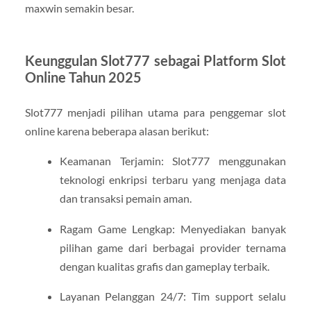
maxwin semakin besar.
Keunggulan Slot777 sebagai Platform Slot
Online Tahun 2025
Slot777 menjadi pilihan utama para penggemar slot
online karena beberapa alasan berikut:
Keamanan Terjamin: Slot777 menggunakan
teknologi enkripsi terbaru yang menjaga data
dan transaksi pemain aman.
Ragam Game Lengkap: Menyediakan banyak
pilihan game dari berbagai provider ternama
dengan kualitas grafis dan gameplay terbaik.
Layanan Pelanggan 24/7: Tim support selalu