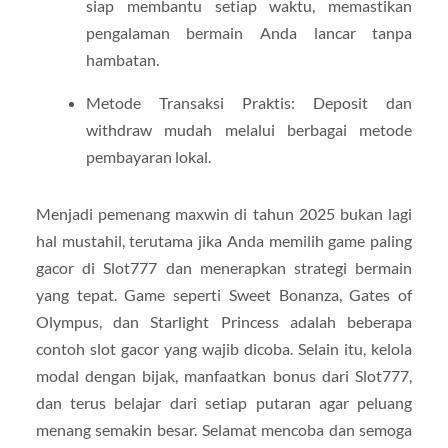
siap membantu setiap waktu, memastikan
pengalaman bermain Anda lancar tanpa
hambatan.
Metode Transaksi Praktis: Deposit dan
withdraw mudah melalui berbagai metode
pembayaran lokal.
Menjadi pemenang maxwin di tahun 2025 bukan lagi
hal mustahil, terutama jika Anda memilih game paling
gacor di Slot777 dan menerapkan strategi bermain
yang tepat. Game seperti Sweet Bonanza, Gates of
Olympus, dan Starlight Princess adalah beberapa
contoh slot gacor yang wajib dicoba. Selain itu, kelola
modal dengan bijak, manfaatkan bonus dari Slot777,
dan terus belajar dari setiap putaran agar peluang
menang semakin besar. Selamat mencoba dan semoga