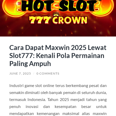
Cara Dapat Maxwin 2025 Lewat
Slot777: Kenali Pola Permainan
Paling Ampuh
JUNE 7, 2025
/
0 COMMENTS
Industri game slot online terus berkembang pesat dan
semakin diminati oleh banyak pemain di seluruh dunia,
termasuk Indonesia. Tahun 2025 menjadi tahun yang
penuh inovasi dan kesempatan besar untuk
mendapatkan kemenangan maksimal alias maxwin