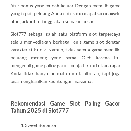
fitur bonus yang mudah keluar. Dengan memilih game
yang tepat, peluang Anda untuk mendapatkan maxwin
atau jackpot tertinggi akan semakin besar.
Slot777 sebagai salah satu platform slot terpercaya
selalu menyediakan berbagai jenis game slot dengan
karakteristik unik. Namun, tidak semua game memiliki
peluang menang yang sama. Oleh karena itu,
mengenali game paling gacor menjadi kunci utama agar
Anda tidak hanya bermain untuk hiburan, tapi juga
bisa menghasilkan keuntungan maksimal.
Rekomendasi Game Slot Paling Gacor
Tahun 2025 di Slot777
Sweet Bonanza