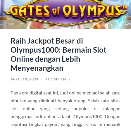
Raih Jackpot Besar di
Olympus1000: Bermain Slot
Online dengan Lebih
Menyenangkan
APRIL 19, 2024
/
0 COMMENTS
Pada era digital saat ini, judi online menjadi salah satu
hiburan yang diminati banyak orang. Salah satu situs
slot online yang sedang populer di kalangan
penggemar judi online adalah Olympus1000. Dengan
reputasi tingkat payout yang tinggi, situs ini menarik