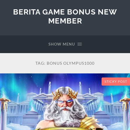
BERITA GAME BONUS NEW
MEMBER
SHOW MENU
TAG:
BONUS OLYMPUS1000
STICKY POST