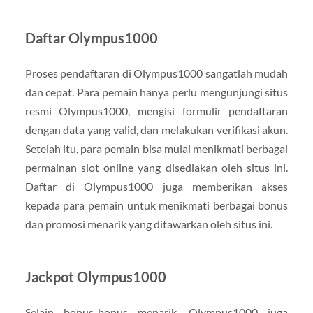
Daftar Olympus1000
Proses pendaftaran di Olympus1000 sangatlah mudah
dan cepat. Para pemain hanya perlu mengunjungi situs
resmi Olympus1000, mengisi formulir pendaftaran
dengan data yang valid, dan melakukan verifikasi akun.
Setelah itu, para pemain bisa mulai menikmati berbagai
permainan slot online yang disediakan oleh situs ini.
Daftar di Olympus1000 juga memberikan akses
kepada para pemain untuk menikmati berbagai bonus
dan promosi menarik yang ditawarkan oleh situs ini.
Jackpot Olympus1000
Selain bonus-bonus menarik, Olympus1000 juga