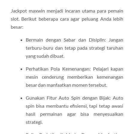
Jackpot maxwin menjadi incaran utama para pemain
slot. Berikut beberapa cara agar peluang Anda lebih
besar:
Bermain dengan Sabar dan Disiplin: Jangan
terburu-buru dan tetap pada strategi taruhan
yang sudah dibuat.
Perhatikan Pola Kemenangan: Pelajari kapan
mesin cenderung memberikan kemenangan
besar dan manfaatkan momen tersebut.
Gunakan Fitur Auto Spin dengan Bijak: Auto
spin bisa membantu efisiensi, tapi tetap awasi
hasil permainan agar bisa menyesuaikan
strategi.