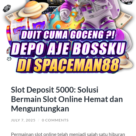
Slot Deposit 5000: Solusi
Bermain Slot Online Hemat dan
Menguntungkan
JULY 7, 2025
/
0 COMMENTS
Permainan slot online telah menjadi salah satu hiburan