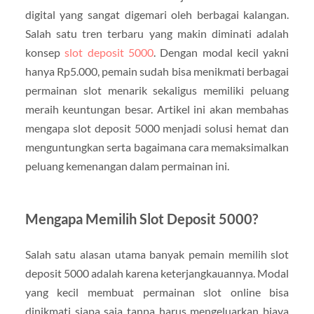
digital yang sangat digemari oleh berbagai kalangan.
Salah satu tren terbaru yang makin diminati adalah
konsep
slot deposit 5000
. Dengan modal kecil yakni
hanya Rp5.000, pemain sudah bisa menikmati berbagai
permainan slot menarik sekaligus memiliki peluang
meraih keuntungan besar. Artikel ini akan membahas
mengapa slot deposit 5000 menjadi solusi hemat dan
menguntungkan serta bagaimana cara memaksimalkan
peluang kemenangan dalam permainan ini.
Mengapa Memilih Slot Deposit 5000?
Salah satu alasan utama banyak pemain memilih slot
deposit 5000 adalah karena keterjangkauannya. Modal
yang kecil membuat permainan slot online bisa
dinikmati siapa saja tanpa harus mengeluarkan biaya