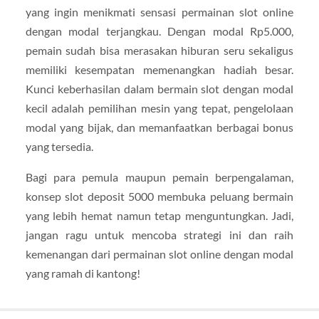
yang ingin menikmati sensasi permainan slot online
dengan modal terjangkau. Dengan modal Rp5.000,
pemain sudah bisa merasakan hiburan seru sekaligus
memiliki kesempatan memenangkan hadiah besar.
Kunci keberhasilan dalam bermain slot dengan modal
kecil adalah pemilihan mesin yang tepat, pengelolaan
modal yang bijak, dan memanfaatkan berbagai bonus
yang tersedia.
Bagi para pemula maupun pemain berpengalaman,
konsep slot deposit 5000 membuka peluang bermain
yang lebih hemat namun tetap menguntungkan. Jadi,
jangan ragu untuk mencoba strategi ini dan raih
kemenangan dari permainan slot online dengan modal
yang ramah di kantong!