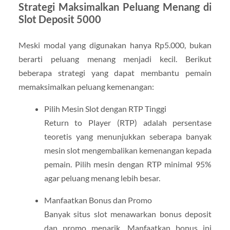
Strategi Maksimalkan Peluang Menang di
Slot Deposit 5000
Meski modal yang digunakan hanya Rp5.000, bukan
berarti peluang menang menjadi kecil. Berikut
beberapa strategi yang dapat membantu pemain
memaksimalkan peluang kemenangan:
Pilih Mesin Slot dengan RTP Tinggi
Return to Player (RTP) adalah persentase
teoretis yang menunjukkan seberapa banyak
mesin slot mengembalikan kemenangan kepada
pemain. Pilih mesin dengan RTP minimal 95%
agar peluang menang lebih besar.
Manfaatkan Bonus dan Promo
Banyak situs slot menawarkan bonus deposit
dan promo menarik. Manfaatkan bonus ini