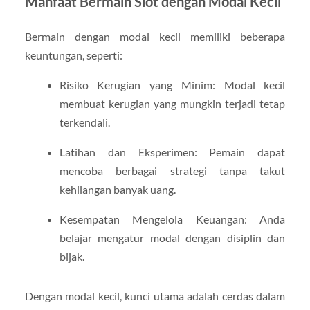
Manfaat Bermain Slot dengan Modal Kecil
Bermain dengan modal kecil memiliki beberapa
keuntungan, seperti:
Risiko Kerugian yang Minim: Modal kecil
membuat kerugian yang mungkin terjadi tetap
terkendali.
Latihan dan Eksperimen: Pemain dapat
mencoba berbagai strategi tanpa takut
kehilangan banyak uang.
Kesempatan Mengelola Keuangan: Anda
belajar mengatur modal dengan disiplin dan
bijak.
Dengan modal kecil, kunci utama adalah cerdas dalam