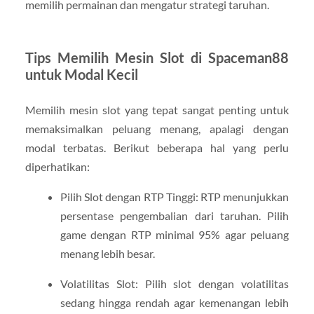
memilih permainan dan mengatur strategi taruhan.
Tips Memilih Mesin Slot di Spaceman88
untuk Modal Kecil
Memilih mesin slot yang tepat sangat penting untuk
memaksimalkan peluang menang, apalagi dengan
modal terbatas. Berikut beberapa hal yang perlu
diperhatikan:
Pilih Slot dengan RTP Tinggi: RTP menunjukkan
persentase pengembalian dari taruhan. Pilih
game dengan RTP minimal 95% agar peluang
menang lebih besar.
Volatilitas Slot: Pilih slot dengan volatilitas
sedang hingga rendah agar kemenangan lebih