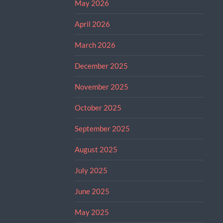
May 2026
April 2026
March 2026
December 2025
November 2025
October 2025
September 2025
August 2025
July 2025
June 2025
May 2025