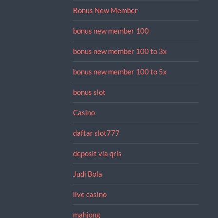
Bonus New Member
bonus new member 100
bonus new member 100 to 3x
bonus new member 100 to 5x
bonus slot
Casino
daftar slot777
deposit via qris
Judi Bola
live casino
mahjong