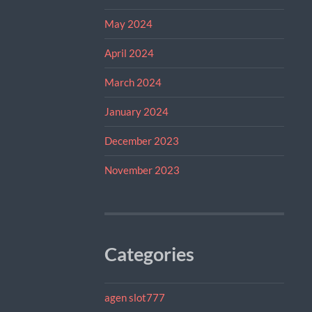
May 2024
April 2024
March 2024
January 2024
December 2023
November 2023
Categories
agen slot777