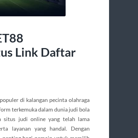
ET88
tus Link Daftar
 populer di kalangan pecinta olahraga
form terkemuka dalam dunia judi bola
situs judi online yang telah lama
serta layanan yang handal. Dengan
, penting bagi pemain untuk memilih