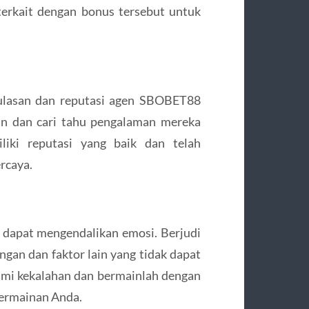
erkait dengan bonus tersebut untuk
ulasan dan reputasi agen SBOBET88
ain dan cari tahu pengalaman mereka
liki reputasi yang baik dan telah
rcaya.
k dapat mengendalikan emosi. Berjudi
gan dan faktor lain yang tidak dapat
ami kekalahan dan bermainlah dengan
 permainan Anda.