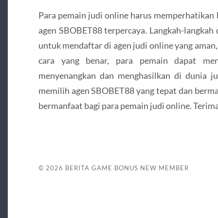
Para pemain judi online harus memperhatikan 
agen SBOBET88 terpercaya. Langkah-langkah 
untuk mendaftar di agen judi online yang ama
cara yang benar, para pemain dapat men
menyenangkan dan menghasilkan di dunia judi
memilih agen SBOBET88 yang tepat dan bermain
bermanfaat bagi para pemain judi online. Terima
© 2026
BERITA GAME BONUS NEW MEMBER