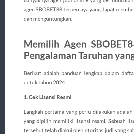
agen SBOBET88 terpercaya yang dapat membe
dan menguntungkan.
Memilih Agen SBOBET88
Pengalaman Taruhan yang
Berikut adalah panduan lengkap dalam daft
untuk tahun 2024:
1. Cek Lisensi Resmi
Langkah pertama yang perlu dilakukan adal
yang dipilih memiliki lisensi resmi. Sebuah 
tersebut telah diakui oleh otoritas judi yang s