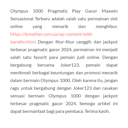
Olympus 1000 Pragmatic Play Gacor Maxwin
Sensasional Terbaru adalah salah satu permainan slot
online yang menarik dan menghibur.
https://breather.com.ua/wp-content/wild-
bandito.html
Dengan fitur-fitur canggih dan jackpot
terbesar pragmatic gacor 2024, permainan ini menjadi
salah satu favorit para pemain judi online. Dengan
bergabung bersama Joker123, pemain dapat
menikmati berbagai keuntungan dan promosi menarik
dalam bermain Olympus 1000. Oleh karena itu, jangan
ragu untuk bergabung dengan Joker123 dan rasakan
sensasi bermain Olympus 1000 dengan jackpot
terbesar pragmatic gacor 2024. Semoga artikel ini
dapat bermanfaat bagi para pembaca. Terima kasih.