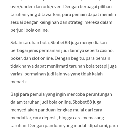
over/under, dan odd/even. Dengan berbagai pilihan
taruhan yang ditawarkan, para pemain dapat memilih
sesuai dengan keinginan dan strategi mereka dalam
berjudi bola online.
Selain taruhan bola, Sbobet88 juga menyediakan
berbagai jenis permainan judi lainnya seperti casino,
poker, dan slot online. Dengan begitu, para pemain
tidak hanya dapat menikmati taruhan bola tetapi juga
variasi permainan judi lainnya yang tidak kalah
menarik.
Bagi para pemula yang ingin mencoba peruntungan
dalam taruhan judi bola online, Sbobet88 juga
menyediakan panduan lengkap mulai dari cara
mendaftar, cara deposit, hingga cara memasang
taruhan. Dengan panduan yang mudah dipahami, para