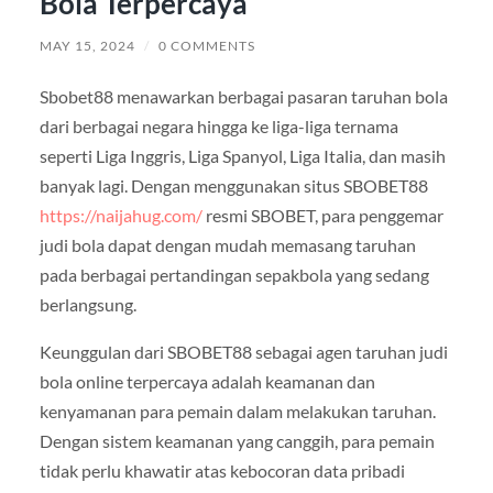
Bola Terpercaya
MAY 15, 2024
/
0 COMMENTS
Sbobet88 menawarkan berbagai pasaran taruhan bola
dari berbagai negara hingga ke liga-liga ternama
seperti Liga Inggris, Liga Spanyol, Liga Italia, dan masih
banyak lagi. Dengan menggunakan situs SBOBET88
https://naijahug.com/
resmi SBOBET, para penggemar
judi bola dapat dengan mudah memasang taruhan
pada berbagai pertandingan sepakbola yang sedang
berlangsung.
Keunggulan dari SBOBET88 sebagai agen taruhan judi
bola online terpercaya adalah keamanan dan
kenyamanan para pemain dalam melakukan taruhan.
Dengan sistem keamanan yang canggih, para pemain
tidak perlu khawatir atas kebocoran data pribadi