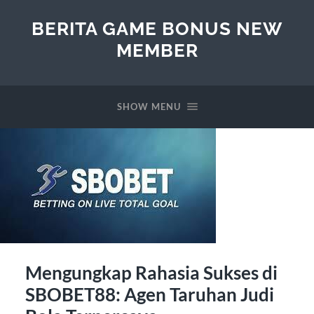
BERITA GAME BONUS NEW
MEMBER
SHOW MENU
Mengungkap Rahasia Sukses di
SBOBET88: Agen Taruhan Judi