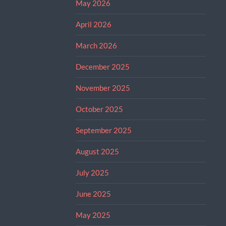
May 2026
April 2026
March 2026
December 2025
November 2025
October 2025
September 2025
August 2025
July 2025
June 2025
May 2025