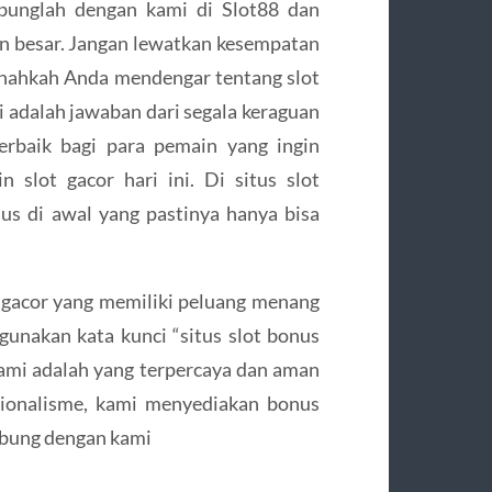
abunglah dengan kami di Slot88 dan
 besar. Jangan lewatkan kesempatan
rnahkah Anda mendengar tentang slot
i adalah jawaban dari segala keraguan
rbaik bagi para pemain yang ingin
slot gacor hari ini. Di situs slot
us di awal yang pastinya hanya bisa
t gacor yang memiliki peluang menang
unakan kata kunci “situs slot bonus
mi adalah yang terpercaya dan aman
ionalisme, kami menyediakan bonus
bung dengan kami