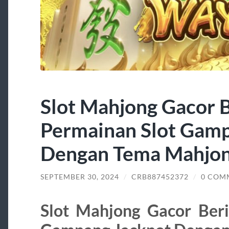
Slot Mahjong Gacor 
Permainan Slot Gam
Dengan Tema Mahjo
SEPTEMBER 30, 2024
/
CRB887452372
/
0 COM
Slot Mahjong Gacor Ber