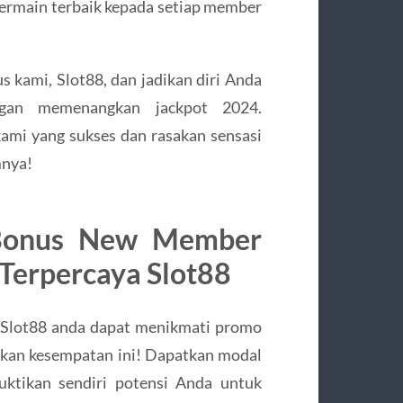
rmain terbaik kepada setiap member
us kami, Slot88, dan jadikan diri Anda
ngan memenangkan jackpot 2024.
ami yang sukses dan rasakan sensasi
mnya!
 Bonus New Member
 Terpercaya Slot88
a, Slot88 anda dapat menikmati promo
iakan kesempatan ini! Dapatkan modal
uktikan sendiri potensi Anda untuk