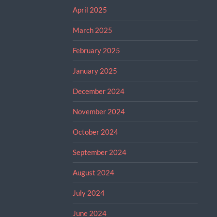
April 2025
March 2025
February 2025
January 2025
December 2024
November 2024
October 2024
September 2024
August 2024
July 2024
June 2024