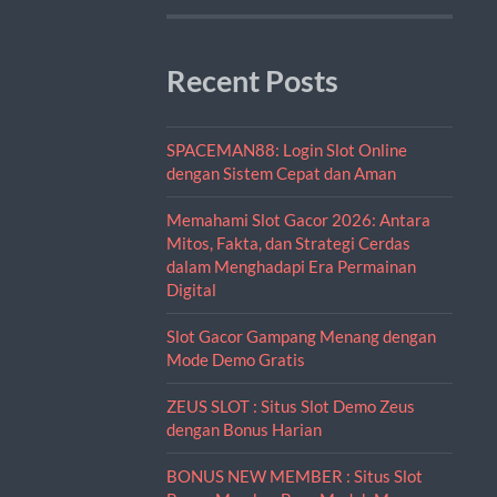
Recent Posts
SPACEMAN88: Login Slot Online
dengan Sistem Cepat dan Aman
Memahami Slot Gacor 2026: Antara
Mitos, Fakta, dan Strategi Cerdas
dalam Menghadapi Era Permainan
Digital
Slot Gacor Gampang Menang dengan
Mode Demo Gratis
ZEUS SLOT : Situs Slot Demo Zeus
dengan Bonus Harian
BONUS NEW MEMBER : Situs Slot