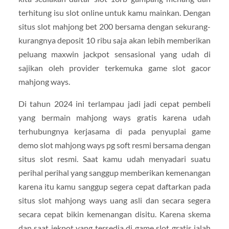
terhitung isu slot online untuk kamu mainkan. Dengan
situs slot mahjong bet 200 bersama dengan sekurang-
kurangnya deposit 10 ribu saja akan lebih memberikan
peluang maxwin jackpot sensasional yang udah di
sajikan oleh provider terkemuka game slot gacor
mahjong ways.
Di tahun 2024 ini terlampau jadi jadi cepat pembeli
yang bermain mahjong ways gratis karena udah
terhubungnya kerjasama di pada penyuplai game
demo slot mahjong ways pg soft resmi bersama dengan
situs slot resmi. Saat kamu udah menyadari suatu
perihal perihal yang sanggup memberikan kemenangan
karena itu kamu sanggup segera cepat daftarkan pada
situs slot mahjong ways uang asli dan secara segera
secara cepat bikin kemenangan disitu. Karena skema
dan saat jekpot yang tersedia di game slot gratis ialah