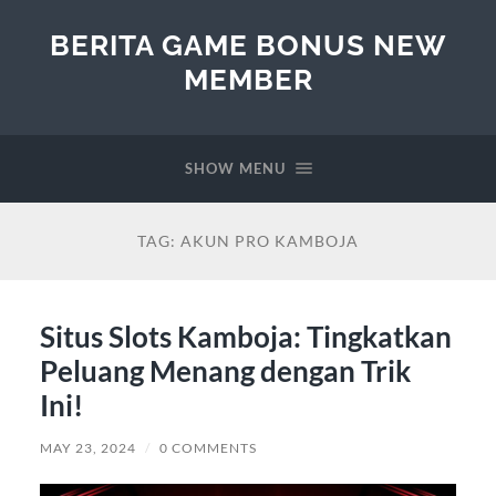
BERITA GAME BONUS NEW
MEMBER
SHOW MENU
TAG:
AKUN PRO KAMBOJA
Situs Slots Kamboja: Tingkatkan
Peluang Menang dengan Trik
Ini!
MAY 23, 2024
/
0 COMMENTS